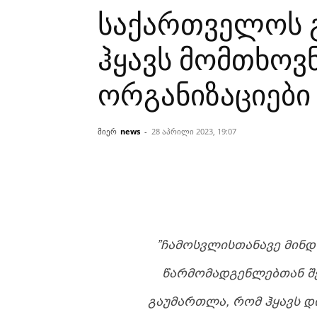
საქართველოს 
ჰყავს მომთხოვ
ორგანიზაციები
მიერ
news
-
28 აპრილი 2023, 19:07
”ᲩᲐᲛᲝᲡᲕᲚᲘᲡᲗᲐᲜᲐᲕᲔ ᲛᲘᲜ
ᲬᲐᲠᲛᲝᲛᲐᲓᲒᲔᲜᲚᲔᲑᲗᲐᲜ Შ
ᲒᲐᲣᲛᲐᲠᲗᲚᲐ, ᲠᲝᲛ ᲰᲧᲐᲕᲡ Დ