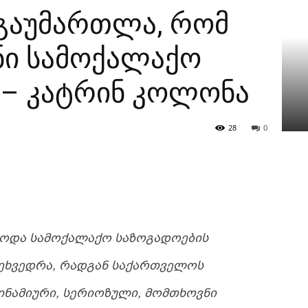
გაუმართლა, რომ
ნი სამოქალაქო
 – კატრინ კოლონა
28
0
ᲓᲝᲓᲐ ᲡᲐᲛᲝᲥᲐᲚᲐᲥᲝ ᲡᲐᲖᲝᲒᲐᲓᲝᲔᲑᲘᲡ
ᲔᲮᲕᲔᲓᲠᲐ, ᲠᲐᲓᲒᲐᲜ ᲡᲐᲥᲐᲠᲗᲕᲔᲚᲝᲡ
ᲘᲜᲐᲛᲘᲣᲠᲘ, ᲡᲔᲠᲘᲝᲖᲣᲚᲘ, ᲛᲝᲛᲗᲮᲝᲕᲜᲘ