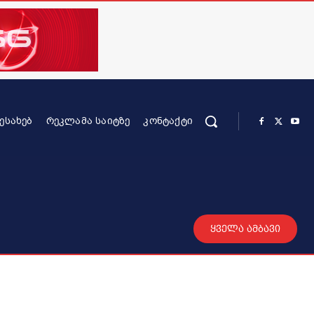
ᲨᲔᲡᲐᲮᲔᲑ
ᲠᲔᲙᲚᲐᲛᲐ ᲡᲐᲘᲢᲖᲔ
ᲙᲝᲜᲢᲐᲥᲢᲘ
რის კონტენტი
სხვადასხვა
მეტი
ყველა ამბავი