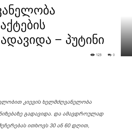
ვანელობა
აქტების
ადავიდა – პუტინი
123
0
ᲓᲔᲚᲝᲑᲘᲗ ᲙᲘᲔᲕᲘᲡ ᲮᲔᲚᲛᲫᲦᲕᲐᲜᲔᲚᲝᲑᲐ
ᲘᲖᲔᲑᲐᲖᲔ ᲒᲐᲓᲐᲕᲘᲓᲐ. ᲓᲐ ᲐᲛᲐᲕᲓᲠᲝᲣᲚᲐᲓ
ᲔᲩᲔᲠᲔᲑᲐᲡ ᲘᲗᲮᲝᲕᲡ 30 ᲐᲜ 60 ᲓᲦᲘᲗ,