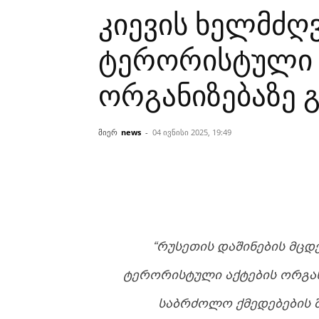
კიევის ხელმძღ
ტერორისტული 
ორგანიზებაზე გ
მიერ
news
-
04 ივნისი 2025, 19:49
“ᲠᲣᲡᲔᲗᲘᲡ ᲓᲐᲨᲘᲜᲔᲑᲘᲡ ᲛᲪ
ᲢᲔᲠᲝᲠᲘᲡᲢᲣᲚᲘ ᲐᲥᲢᲔᲑᲘᲡ ᲝᲠᲒᲐᲜ
ᲡᲐᲑᲠᲫᲝᲚᲝ ᲥᲛᲔᲓᲔᲑᲔᲑᲘᲡ Შ