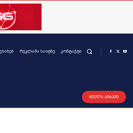
ᲨᲔᲡᲐᲮᲔᲑ
ᲠᲔᲙᲚᲐᲛᲐ ᲡᲐᲘᲢᲖᲔ
ᲙᲝᲜᲢᲐᲥᲢᲘ
რის კონტენტი
სხვადასხვა
მეტი
ყველა ამბავი