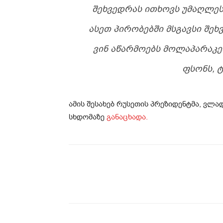
ᲨᲔᲮᲕᲔᲓᲠᲐᲡ ᲘᲗᲮᲝᲕᲡ ᲣᲛᲐᲦᲚᲔᲡ
ᲐᲡᲔᲗ ᲞᲘᲠᲝᲑᲔᲑᲨᲘ ᲛᲡᲒᲐᲕᲡᲘ ᲨᲔ
ᲕᲘᲜ ᲐᲬᲐᲠᲛᲝᲔᲑᲡ ᲛᲝᲚᲐᲞᲐᲠᲐᲙᲔ
ᲤᲡᲝᲜᲡ, 
ამის შესახებ რუსეთის პრეზიდენტმა, ვლა
სხდომაზე
განაცხადა.