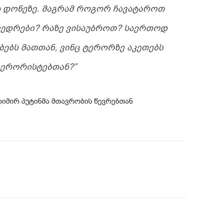
 ᲓᲝᲜᲔᲖᲔ. ᲛᲐᲒᲠᲐᲛ ᲠᲝᲒᲝᲠ ᲩᲐᲕᲐᲢᲐᲠᲝᲗ
ᲮᲕᲔᲓᲠᲔᲑᲘ? ᲠᲐᲖᲔ ᲕᲘᲡᲐᲣᲑᲠᲝᲗ? ᲡᲐᲔᲠᲗᲝᲓ
ᲑᲔᲑᲡ ᲛᲐᲗᲗᲐᲜ, ᲕᲘᲜᲪ ᲢᲔᲠᲝᲠᲖᲔ ᲐᲙᲔᲗᲔᲑᲡ
ᲢᲔᲠᲝᲠᲘᲡᲢᲔᲑᲗᲐᲜ?”
დიმირ პუტინმა მთავრობის წევრებთან