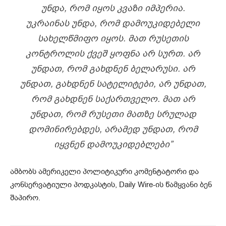
ᲣᲜᲓᲐ, ᲠᲝᲛ ᲘᲧᲝᲡ ᲙᲕᲐᲖᲘ ᲘᲛᲞᲔᲠᲘᲐ.
ᲣᲙᲠᲐᲘᲜᲐᲡ ᲣᲜᲓᲐ, ᲠᲝᲛ ᲓᲐᲛᲝᲣᲙᲘᲓᲔᲑᲔᲚᲘ
ᲡᲐᲮᲔᲚᲬᲛᲘᲤᲝ ᲘᲧᲝᲡ. ᲛᲐᲗ ᲠᲣᲡᲔᲗᲘᲡ
ᲙᲝᲜᲢᲠᲝᲚᲘᲡ ᲥᲕᲔᲨ ᲧᲝᲤᲜᲐ ᲐᲠ ᲡᲣᲠᲗ. ᲐᲠ
ᲣᲜᲓᲐᲗ, ᲠᲝᲛ ᲒᲐᲮᲓᲜᲔᲜ ᲑᲔᲚᲐᲠᲣᲡᲘ. ᲐᲠ
ᲣᲜᲓᲐᲗ, ᲒᲐᲮᲓᲜᲔᲜ ᲡᲐᲢᲔᲚᲘᲢᲔᲑᲘ, ᲐᲠ ᲣᲜᲓᲐᲗ,
ᲠᲝᲛ ᲒᲐᲮᲓᲜᲔᲜ ᲡᲐᲥᲐᲠᲗᲕᲔᲚᲝ. ᲛᲐᲗ ᲐᲠ
ᲣᲜᲓᲐᲗ, ᲠᲝᲛ ᲠᲣᲡᲔᲗᲘ ᲛᲐᲗᲖᲔ ᲡᲠᲣᲚᲐᲓ
ᲓᲝᲛᲘᲜᲘᲠᲔᲑᲓᲔᲡ, ᲐᲠᲐᲛᲔᲓ ᲣᲜᲓᲐᲗ, ᲠᲝᲛ
ᲘᲧᲕᲜᲔᲜ ᲓᲐᲛᲝᲣᲙᲘᲓᲔᲑᲚᲔᲑᲘ”
ამბობს ამერიკელი პოლიტიკური კომენტატორი და
კონსერვატიული პოდკასტის, Daily Wire-ის წამყვანი ბენ
შაპირო.