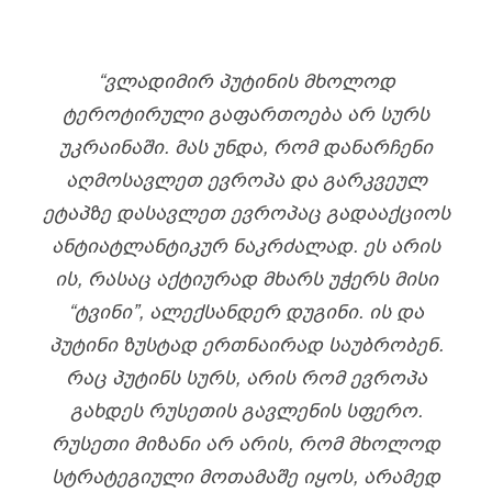
“ᲕᲚᲐᲓᲘᲛᲘᲠ ᲞᲣᲢᲘᲜᲘᲡ ᲛᲮᲝᲚᲝᲓ
ᲢᲔᲠᲝᲢᲘᲠᲣᲚᲘ ᲒᲐᲤᲐᲠᲗᲝᲔᲑᲐ ᲐᲠ ᲡᲣᲠᲡ
ᲣᲙᲠᲐᲘᲜᲐᲨᲘ. ᲛᲐᲡ ᲣᲜᲓᲐ, ᲠᲝᲛ ᲓᲐᲜᲐᲠᲩᲔᲜᲘ
ᲐᲦᲛᲝᲡᲐᲕᲚᲔᲗ ᲔᲕᲠᲝᲞᲐ ᲓᲐ ᲒᲐᲠᲙᲕᲔᲣᲚ
ᲔᲢᲐᲞᲖᲔ ᲓᲐᲡᲐᲕᲚᲔᲗ ᲔᲕᲠᲝᲞᲐᲪ ᲒᲐᲓᲐᲐᲥᲪᲘᲝᲡ
ᲐᲜᲢᲘᲐᲢᲚᲐᲜᲢᲘᲙᲣᲠ ᲜᲐᲙᲠᲫᲐᲚᲐᲓ. ᲔᲡ ᲐᲠᲘᲡ
ᲘᲡ, ᲠᲐᲡᲐᲪ ᲐᲥᲢᲘᲣᲠᲐᲓ ᲛᲮᲐᲠᲡ ᲣᲭᲔᲠᲡ ᲛᲘᲡᲘ
“ᲢᲕᲘᲜᲘ”, ᲐᲚᲔᲥᲡᲐᲜᲓᲔᲠ ᲓᲣᲒᲘᲜᲘ. ᲘᲡ ᲓᲐ
ᲞᲣᲢᲘᲜᲘ ᲖᲣᲡᲢᲐᲓ ᲔᲠᲗᲜᲐᲘᲠᲐᲓ ᲡᲐᲣᲑᲠᲝᲑᲔᲜ.
ᲠᲐᲪ ᲞᲣᲢᲘᲜᲡ ᲡᲣᲠᲡ, ᲐᲠᲘᲡ ᲠᲝᲛ ᲔᲕᲠᲝᲞᲐ
ᲒᲐᲮᲓᲔᲡ ᲠᲣᲡᲔᲗᲘᲡ ᲒᲐᲕᲚᲔᲜᲘᲡ ᲡᲤᲔᲠᲝ.
ᲠᲣᲡᲔᲗᲘ ᲛᲘᲖᲐᲜᲘ ᲐᲠ ᲐᲠᲘᲡ, ᲠᲝᲛ ᲛᲮᲝᲚᲝᲓ
ᲡᲢᲠᲐᲢᲔᲒᲘᲣᲚᲘ ᲛᲝᲗᲐᲛᲐᲨᲔ ᲘᲧᲝᲡ, ᲐᲠᲐᲛᲔᲓ