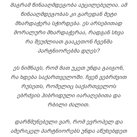
ᲛᲐᲒᲠᲐᲛ ᲬᲘᲜᲐᲐᲦᲛᲓᲔᲒᲝᲑᲐ ᲐᲣᲪᲘᲚᲔᲑᲔᲚᲘᲐ. ᲐᲛ
ᲬᲘᲜᲐᲐᲦᲛᲓᲔᲒᲝᲑᲐᲡ ᲙᲘ ᲒᲐᲠᲔᲓᲐᲜ ᲛᲔᲢᲘ
ᲛᲮᲐᲠᲓᲐᲭᲔᲠᲐ ᲡᲭᲘᲠᲓᲔᲑᲐ. ᲔᲡ ᲐᲠᲡᲔᲑᲘᲗᲐᲓ
ᲛᲝᲠᲐᲚᲣᲠᲘ ᲛᲮᲐᲠᲓᲐᲭᲔᲠᲐᲐ, ᲠᲐᲓᲒᲐᲜ ᲡᲮᲕᲐ
ᲠᲐ ᲨᲔᲣᲫᲚᲘᲐᲗ ᲒᲐᲐᲙᲔᲗᲝᲜ ᲩᲕᲔᲜᲛᲐ
ᲞᲐᲠᲢᲜᲘᲝᲠᲔᲑᲛᲐ ᲓᲦᲔᲡ?
ᲔᲡ ᲜᲘᲨᲜᲐᲕᲡ, ᲠᲝᲛ ᲛᲐᲗ ᲣᲙᲔᲗ ᲣᲜᲓᲐ ᲒᲐᲘᲒᲝᲜ,
ᲠᲐ ᲮᲓᲔᲑᲐ ᲡᲐᲥᲐᲠᲗᲕᲔᲚᲝᲨᲘ. ᲩᲕᲔᲜ ᲕᲔᲑᲠᲫᲕᲘᲗ
ᲠᲣᲡᲔᲗᲡ, ᲠᲝᲛᲔᲚᲘᲪ ᲡᲐᲥᲐᲠᲗᲕᲔᲚᲝᲡ
ᲔᲑᲠᲫᲕᲘᲡ ᲰᲘᲑᲠᲘᲓᲣᲚᲘ ᲘᲐᲠᲐᲦᲔᲑᲘᲗᲐ ᲓᲐ
ᲠᲑᲘᲚᲘ ᲫᲐᲚᲘᲗ.
ᲓᲐᲠᲬᲛᲣᲜᲔᲑᲣᲚᲘ ᲕᲐᲠ, ᲠᲝᲛ ᲔᲕᲠᲝᲞᲔᲚ ᲓᲐ
ᲐᲛᲔᲠᲘᲙᲔᲚ ᲞᲐᲠᲢᲜᲘᲝᲠᲔᲑᲡ ᲣᲜᲓᲐ ᲐᲬᲣᲮᲔᲑᲓᲔᲗ