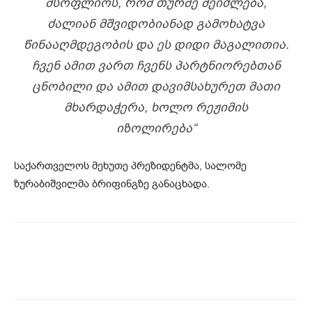
ᲛᲡᲝᲤᲚᲘᲝᲡ, ᲠᲝᲛ ᲗᲣᲠᲛᲔ ᲨᲔᲘᲫᲚᲔᲑᲐ,
ᲫᲐᲚᲘᲐᲜ ᲛᲨᲕᲘᲓᲝᲑᲘᲐᲜᲐᲓ ᲒᲐᲛᲝᲮᲐᲢᲕᲐ
ᲬᲘᲜᲐᲐᲦᲛᲓᲔᲒᲝᲑᲘᲡ ᲓᲐ ᲔᲡ ᲓᲘᲓᲘ ᲛᲐᲒᲐᲚᲘᲗᲘᲐ.
ᲩᲕᲔᲜ ᲐᲛᲘᲗ ᲕᲐᲠᲗ ᲩᲕᲔᲜᲡ ᲞᲐᲠᲢᲜᲘᲝᲠᲔᲑᲗᲐᲜ
ᲪᲜᲝᲑᲘᲚᲘ ᲓᲐ ᲐᲛᲘᲗ ᲓᲐᲕᲘᲛᲡᲐᲮᲣᲠᲔᲗ ᲛᲐᲗᲘ
ᲛᲮᲐᲠᲓᲐᲭᲔᲠᲐ, ᲮᲝᲚᲝ ᲠᲔᲟᲘᲛᲘᲡ
ᲘᲖᲝᲚᲘᲠᲔᲑᲐ
“
საქართველოს მეხუთე პრეზიდენტმა, სალომე
ზურაბიშვილმა ბრიფინგზე განაცხადა.