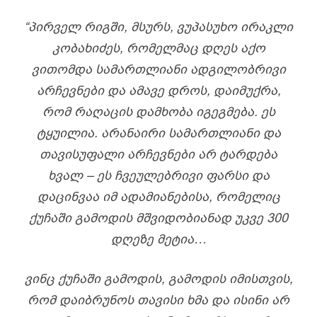
“
ᲞᲘᲠᲕᲔᲚ ᲠᲘᲒᲨᲘ, ᲛᲡᲣᲠᲡ, ᲕᲣᲞᲐᲡᲣᲮᲝ ᲘᲠᲐᲙᲚᲘ
ᲙᲝᲑᲐᲮᲘᲫᲔᲡ, ᲠᲝᲛᲔᲚᲛᲐᲪ ᲓᲦᲔᲡ ᲐᲥᲝ
ᲕᲘᲗᲝᲛᲓᲐ ᲡᲐᲛᲐᲠᲗᲚᲘᲐᲜᲘ ᲐᲓᲒᲘᲚᲝᲑᲠᲘᲕᲘ
ᲐᲠᲩᲔᲕᲜᲔᲑᲘ ᲓᲐ ᲐᲛᲐᲕᲔ ᲓᲠᲝᲡ, ᲓᲐᲘᲛᲣᲥᲠᲐ,
ᲠᲝᲛ ᲠᲐᲦᲐᲪᲘᲡ ᲓᲐᲛᲮᲝᲑᲐ ᲘᲒᲔᲒᲛᲔᲑᲐ. ᲔᲡ
ᲢᲧᲣᲘᲚᲘᲐ. ᲐᲠᲐᲜᲐᲘᲠᲘ ᲡᲐᲛᲐᲠᲗᲚᲘᲐᲜᲘ ᲓᲐ
ᲗᲐᲕᲘᲡᲣᲤᲐᲚᲘ ᲐᲠᲩᲔᲕᲜᲔᲑᲘ ᲐᲠ ᲢᲐᲠᲓᲔᲑᲐ
ᲮᲕᲐᲚ – ᲔᲡ ᲩᲕᲔᲣᲚᲔᲑᲠᲘᲕᲘ ᲤᲐᲠᲡᲘ ᲓᲐ
ᲓᲐᲪᲘᲜᲕᲐᲐ ᲘᲛ ᲐᲓᲐᲛᲘᲐᲜᲔᲑᲘᲡᲐ, ᲠᲝᲛᲔᲚᲘᲪ
ᲥᲣᲩᲐᲨᲘ ᲒᲐᲛᲝᲓᲘᲡ ᲛᲨᲕᲘᲓᲝᲑᲘᲐᲜᲐᲓ ᲣᲙᲕᲔ 300
ᲓᲦᲔᲖᲔ ᲛᲔᲢᲘᲐ…
ᲕᲘᲜᲪ ᲥᲣᲩᲐᲨᲘ ᲒᲐᲛᲝᲓᲘᲡ, ᲒᲐᲛᲝᲓᲘᲡ ᲘᲛᲘᲡᲗᲕᲘᲡ,
ᲠᲝᲛ ᲓᲐᲘᲑᲠᲣᲜᲝᲡ ᲗᲐᲕᲘᲡᲘ ᲮᲛᲐ ᲓᲐ ᲘᲡᲘᲜᲘ ᲐᲠ