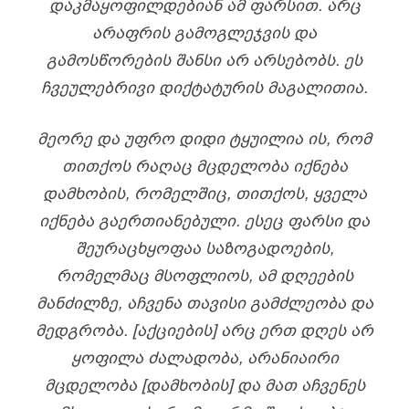
ᲓᲐᲙᲛᲐᲧᲝᲤᲘᲚᲓᲔᲑᲘᲐᲜ ᲐᲛ ᲤᲐᲠᲡᲘᲗ. ᲐᲠᲪ
ᲐᲠᲐᲤᲠᲘᲡ ᲒᲐᲛᲝᲒᲚᲔᲯᲕᲘᲡ ᲓᲐ
ᲒᲐᲛᲝᲡᲬᲝᲠᲔᲑᲘᲡ ᲨᲐᲜᲡᲘ ᲐᲠ ᲐᲠᲡᲔᲑᲝᲑᲡ. ᲔᲡ
ᲩᲕᲔᲣᲚᲔᲑᲠᲘᲕᲘ ᲓᲘᲥᲢᲐᲢᲣᲠᲘᲡ ᲛᲐᲒᲐᲚᲘᲗᲘᲐ.
ᲛᲔᲝᲠᲔ ᲓᲐ ᲣᲤᲠᲝ ᲓᲘᲓᲘ ᲢᲧᲣᲘᲚᲘᲐ ᲘᲡ, ᲠᲝᲛ
ᲗᲘᲗᲥᲝᲡ ᲠᲐᲦᲐᲪ ᲛᲪᲓᲔᲚᲝᲑᲐ ᲘᲥᲜᲔᲑᲐ
ᲓᲐᲛᲮᲝᲑᲘᲡ, ᲠᲝᲛᲔᲚᲨᲘᲪ, ᲗᲘᲗᲥᲝᲡ, ᲧᲕᲔᲚᲐ
ᲘᲥᲜᲔᲑᲐ ᲒᲐᲔᲠᲗᲘᲐᲜᲔᲑᲣᲚᲘ. ᲔᲡᲔᲪ ᲤᲐᲠᲡᲘ ᲓᲐ
ᲨᲔᲣᲠᲐᲪᲮᲧᲝᲤᲐᲐ ᲡᲐᲖᲝᲒᲐᲓᲝᲔᲑᲘᲡ,
ᲠᲝᲛᲔᲚᲛᲐᲪ ᲛᲡᲝᲤᲚᲘᲝᲡ, ᲐᲛ ᲓᲦᲔᲔᲑᲘᲡ
ᲛᲐᲜᲫᲘᲚᲖᲔ, ᲐᲩᲕᲔᲜᲐ ᲗᲐᲕᲘᲡᲘ ᲒᲐᲛᲫᲚᲔᲝᲑᲐ ᲓᲐ
ᲛᲔᲓᲒᲠᲝᲑᲐ. [ᲐᲥᲪᲘᲔᲑᲘᲡ] ᲐᲠᲪ ᲔᲠᲗ ᲓᲦᲔᲡ ᲐᲠ
ᲧᲝᲤᲘᲚᲐ ᲫᲐᲚᲐᲓᲝᲑᲐ, ᲐᲠᲐᲜᲘᲐᲘᲠᲘ
ᲛᲪᲓᲔᲚᲝᲑᲐ [ᲓᲐᲛᲮᲝᲑᲘᲡ] ᲓᲐ ᲛᲐᲗ ᲐᲩᲕᲔᲜᲔᲡ