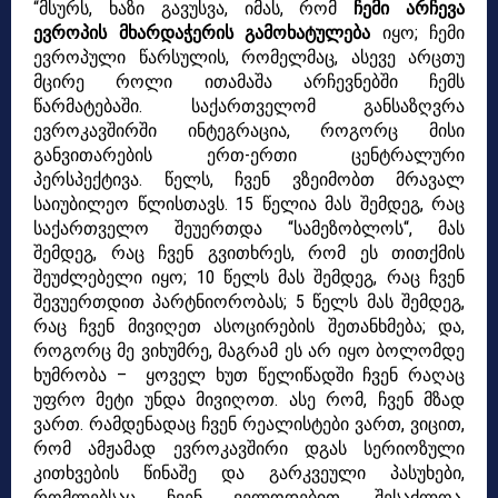
“მსურს, ხაზი გავუსვა, იმას, რომ
ჩემი არჩევა
ევროპის მხარდაჭერის
გამოხატულება
იყო; ჩემი
ევროპული წარსულის, რომელმაც, ასევე არცთუ
მცირე როლი
ითამაშა არჩევნებში ჩემს
წარმატებაში.
საქართველომ განსაზღვრა
ევროკავშირში ინტეგრაცია, როგორც მისი
განვითარების
ერთ-ერთი ცენტრალური
პერსპექტივა.
წელს, ჩვენ ვზეიმობთ მრავალ
საიუბილეო წლისთავს. 15 წელია მას შემდეგ, რაც
საქართველო შეუერთდა “სამეზობლოს“, მას
შემდეგ, რაც ჩვენ გვითხრეს, რომ ეს
თითქმის
შეუძლებელი იყო; 10 წელს მას შემდეგ, რაც ჩვენ
შევუერთდით
პარტნიორობას; 5 წელს მას შემდეგ,
რაც ჩვენ მივიღეთ ასოცირების შეთანხმება;
და,
როგორც მე ვიხუმრე, მაგრამ ეს არ იყო ბოლომდე
ხუმრობა – ყოველ ხუთ
წელიწადში ჩვენ რაღაც
უფრო მეტი უნდა მივიღოთ.
ასე რომ, ჩვენ მზად
ვართ.
რამდენადაც ჩვენ რეალისტები ვართ, ვიცით,
რომ ამჟამად ევროკავშირი დგას
სერიოზული
კითხვების წინაშე და გარკვეული პასუხები,
რომლებსაც ჩვენ ველოდებით,
შესაძლოა,