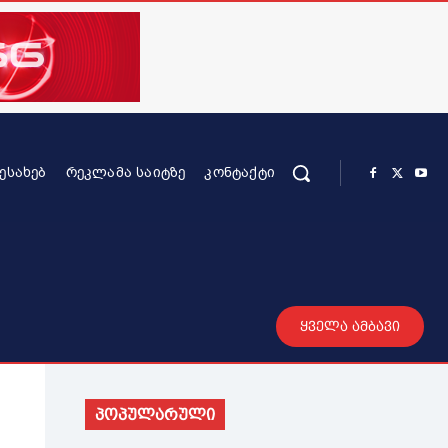
ᲨᲔᲡᲐᲮᲔᲑ
ᲠᲔᲙᲚᲐᲛᲐ ᲡᲐᲘᲢᲖᲔ
ᲙᲝᲜᲢᲐᲥᲢᲘ
რის კონტენტი
სხვადასხვა
მეტი
ყველა ამბავი
პოპულარული