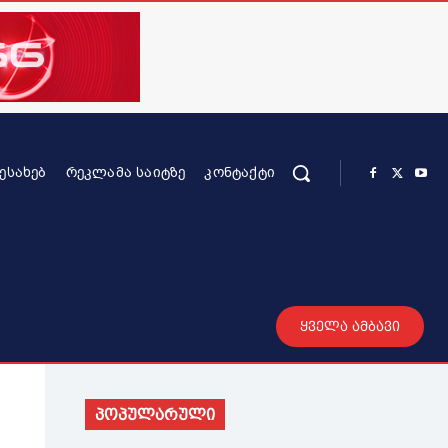
ᲨᲔᲡᲐᲮᲔᲑ
ᲠᲔᲙᲚᲐᲛᲐ ᲡᲐᲘᲢᲖᲔ
ᲙᲝᲜᲢᲐᲥᲢᲘ
რის კონტენტი
სხვადასხვა
მეტი
ყველა ამბავი
პოპულარული