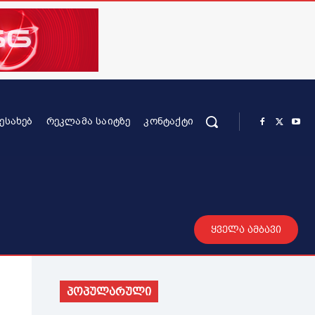
ᲨᲔᲡᲐᲮᲔᲑ
ᲠᲔᲙᲚᲐᲛᲐ ᲡᲐᲘᲢᲖᲔ
ᲙᲝᲜᲢᲐᲥᲢᲘ
რის კონტენტი
სხვადასხვა
მეტი
ყველა ამბავი
პოპულარული