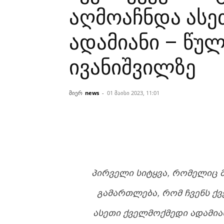
აღმოაჩნდა ასე
ადამიანი – წულ
ივანიშვილზე
მიერ
news
-
01 მაისი 2023, 11:01
ᲞᲘᲠᲕᲔᲚᲘ ᲡᲘᲢᲧᲕᲐ, ᲠᲝᲛᲔᲚᲘᲪ Მ
ᲒᲐᲛᲐᲠᲗᲚᲔᲑᲐ, ᲠᲝᲛ ᲩᲕᲔᲜᲡ Ქ
ᲐᲡᲔᲗᲘ ᲥᲕᲔᲚᲛᲝᲥᲛᲔᲓᲘ ᲐᲓᲐᲛᲘᲐ