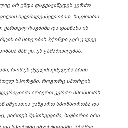
ᲘᲪ ᲐᲠ ᲣᲜᲓᲐ ᲓᲐᲒᲕᲐᲕᲘᲬᲧᲓᲔᲡ ᲙᲔᲠᲫᲝ
ᲘᲨᲕᲘᲚᲘᲡ ᲮᲔᲚᲛᲫᲦᲕᲐᲜᲔᲚᲝᲑᲘᲗ, ᲡᲐᲙᲣᲗᲐᲠᲘ
Ო ᲥᲐᲠᲗᲣᲚ ᲠᲐᲒᲑᲘᲨᲘ ᲓᲐ ᲓᲐᲘᲜᲐᲮᲐ ᲘᲡ
ᲠᲢᲘᲡ ᲐᲛ ᲡᲐᲮᲔᲝᲑᲐᲡ ᲰᲥᲝᲜᲓᲐ ᲯᲔᲠ ᲙᲘᲓᲔᲕ
ᲘᲜᲐᲮᲐ ᲛᲐᲜ ᲔᲡ, ᲔᲡ ᲒᲐᲛᲐᲠᲗᲚᲔᲑᲐᲐ.
ᲐᲨᲘ, ᲠᲝᲛ ᲔᲡ ᲥᲕᲔᲚᲛᲝᲥᲛᲔᲓᲔᲑᲐ ᲐᲠᲘᲡ
ᲐᲠᲗᲣᲚ ᲡᲞᲝᲠᲢᲨᲘ, ᲠᲝᲒᲝᲠᲪ ᲡᲞᲝᲠᲢᲘᲡ
 ᲤᲔᲓᲔᲠᲐᲪᲘᲐᲨᲘ ᲐᲠᲐᲔᲠᲗ ᲙᲔᲠᲫᲝ ᲡᲞᲝᲜᲡᲝᲠᲡ
ᲐᲜ ᲘᲨᲕᲘᲐᲗᲘᲐ ᲣᲐᲜᲒᲐᲠᲝ ᲡᲞᲝᲜᲡᲝᲠᲝᲑᲐ ᲓᲐ
Ც, ᲥᲐᲠᲗᲣᲡ ᲨᲔᲛᲗᲮᲕᲔᲕᲐᲨᲘ, ᲡᲐᲣᲑᲐᲠᲘᲐ ᲐᲠᲐ
ᲓᲐ ᲡᲞᲝᲠᲢᲨᲘ ᲘᲜᲕᲔᲡᲢᲘᲪᲘᲐᲨᲘ, ᲐᲠᲐᲛᲔᲓ