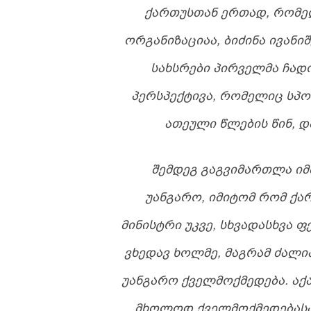
ᲥᲐᲠᲗᲣᲡᲗᲐᲜ ᲔᲠᲗᲐᲓ, ᲠᲝᲛᲔᲚ
ᲝᲠᲒᲐᲜᲘᲖᲐᲪᲘᲐᲐ, ᲑᲘᲫᲘᲜᲐ ᲘᲕᲐᲜ
ᲡᲐᲮᲡᲠᲔᲑᲘ ᲞᲘᲠᲕᲔᲚᲛᲐ ᲩᲐᲓ
ᲞᲔᲠᲡᲞᲔᲥᲢᲘᲕᲐ, ᲠᲝᲛᲔᲚᲘᲪ ᲡᲞᲝ
ᲐᲗᲔᲣᲚᲘ ᲬᲚᲔᲑᲘᲡ ᲬᲘᲜ, ᲓᲐ
ᲨᲔᲛᲓᲔᲒ ᲒᲐᲒᲕᲘᲛᲐᲠᲗᲚᲐ ᲘᲛ
ᲣᲐᲜᲒᲐᲠᲝ, ᲘᲛᲘᲢᲝᲛ ᲠᲝᲛ Ქ
ᲛᲘᲜᲘᲡᲢᲠᲘ ᲣᲙᲕᲔ, ᲡᲮᲕᲐᲓᲐᲡᲮᲕᲐ
ᲕᲮᲔᲓᲐᲕ ᲮᲝᲚᲛᲔ, ᲛᲐᲒᲠᲐᲛ ᲫᲐᲚᲘ
ᲣᲐᲜᲒᲐᲠᲝ ᲥᲕᲔᲚᲛᲝᲥᲛᲔᲓᲔᲑᲐ. ᲐᲥᲐ
ᲛᲮᲝᲚᲝᲓ ᲥᲕᲔᲚᲛᲝᲥᲛᲔᲓᲔᲑᲐᲡᲐ 