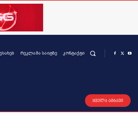
ᲨᲔᲡᲐᲮᲔᲑ
ᲠᲔᲙᲚᲐᲛᲐ ᲡᲐᲘᲢᲖᲔ
ᲙᲝᲜᲢᲐᲥᲢᲘ
რის კონტენტი
სხვადასხვა
მეტი
ყველა ამბავი