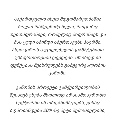
ᲡᲐᲥᲐᲠᲗᲕᲔᲚᲝ ᲘᲡᲔᲗ ᲛᲓᲒᲝᲛᲐᲠᲔᲝᲑᲐᲨᲘᲐ
ᲑᲝᲚᲝ ᲠᲐᲛᲓᲔᲜᲘᲛᲔ ᲬᲔᲚᲘ, ᲠᲝᲒᲝᲠᲪ
ᲗᲕᲘᲗᲛᲤᲠᲘᲜᲐᲕᲘ, ᲠᲝᲛᲔᲚᲘᲪ ᲛᲘᲤᲠᲘᲜᲐᲕᲡ ᲓᲐ
ᲛᲐᲡ ᲪᲣᲓᲘ ᲐᲛᲘᲜᲓᲘ ᲐᲑᲣᲠᲗᲐᲕᲔᲑᲡ ᲰᲐᲔᲠᲨᲘ.
ᲐᲡᲔᲗ ᲓᲠᲝᲡ ᲐᲣᲪᲘᲚᲔᲑᲔᲚᲘᲐ ᲓᲐᲛᲐᲢᲔᲑᲘᲗᲘ
ᲣᲡᲐᲤᲠᲗᲮᲝᲔᲑᲘᲡ ᲦᲕᲔᲓᲔᲑᲘ. ᲡᲬᲝᲠᲔᲓ ᲐᲛ
ᲤᲣᲜᲥᲪᲘᲐᲡ ᲨᲔᲐᲡᲠᲣᲚᲔᲑᲡ ᲒᲐᲛᲭᲕᲘᲠᲕᲐᲚᲝᲑᲘᲡ
ᲙᲐᲜᲝᲜᲘ.
ᲙᲐᲜᲝᲜᲘᲡ ᲞᲠᲝᲔᲥᲢᲘ ᲒᲐᲛᲭᲕᲘᲠᲕᲐᲚᲝᲑᲘᲡ
ᲨᲔᲡᲐᲮᲔᲑ ᲔᲮᲔᲑᲐ ᲛᲮᲝᲚᲝᲓ ᲐᲠᲐᲡᲐᲛᲗᲐᲕᲠᲝᲑᲝ
ᲡᲔᲥᲢᲝᲠᲨᲘ ᲘᲛ ᲝᲠᲒᲐᲜᲘᲖᲐᲪᲘᲔᲑᲡ, ᲕᲘᲡᲐᲪ
ᲐᲦᲛᲝᲐᲩᲜᲓᲔᲑᲐ 20%-ᲖᲔ ᲛᲔᲢᲘ ᲨᲔᲛᲝᲡᲐᲕᲚᲘᲡᲐ,