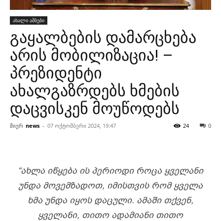
ახალი ამბები
გაყალბების დამარცხება
არის მობილიზაცია! –
პრეზიდენტი
ახალგაზრდებს ხმების
დაცვისკენ მოუწოდებს
მიერ
news
-
07 ოქტომბერი 2024, 19:47
24
0
“ᲐᲮᲚᲐ ᲘᲬᲧᲔᲑᲐ ᲘᲡ ᲞᲔᲠᲘᲝᲓᲘ ᲠᲝᲪᲐ ᲧᲕᲔᲚᲐᲜᲘ
ᲣᲜᲓᲐ ᲛᲝᲕᲔᲛᲖᲐᲓᲝᲗ, ᲘᲛᲘᲡᲗᲕᲘᲡ ᲠᲝᲛ ᲧᲕᲔᲚᲐ
ᲮᲛᲐ ᲣᲜᲓᲐ ᲘᲧᲝᲡ ᲓᲐᲪᲣᲚᲘ. ᲐᲛᲐᲨᲘ ᲗᲥᲕᲔᲜ,
ᲧᲕᲔᲚᲐᲜᲘ, ᲗᲘᲗᲝ ᲐᲓᲐᲛᲘᲐᲜᲘ ᲗᲘᲗᲝ