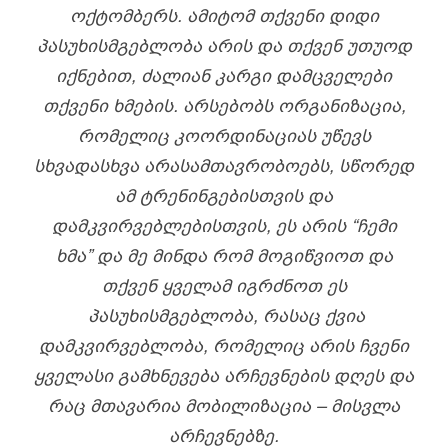
ᲝᲥᲢᲝᲛᲑᲔᲠᲡ. ᲐᲛᲘᲢᲝᲛ ᲗᲥᲕᲔᲜᲘ ᲓᲘᲓᲘ
ᲞᲐᲡᲣᲮᲘᲡᲛᲒᲔᲑᲚᲝᲑᲐ ᲐᲠᲘᲡ ᲓᲐ ᲗᲥᲕᲔᲜ ᲣᲗᲣᲝᲓ
ᲘᲥᲜᲔᲑᲘᲗ, ᲫᲐᲚᲘᲐᲜ ᲙᲐᲠᲒᲘ ᲓᲐᲛᲪᲕᲔᲚᲔᲑᲘ
ᲗᲥᲕᲔᲜᲘ ᲮᲛᲔᲑᲘᲡ. ᲐᲠᲡᲔᲑᲝᲑᲡ ᲝᲠᲒᲐᲜᲘᲖᲐᲪᲘᲐ,
ᲠᲝᲛᲔᲚᲘᲪ ᲙᲝᲝᲠᲓᲘᲜᲐᲪᲘᲐᲡ ᲣᲬᲔᲕᲡ
ᲡᲮᲕᲐᲓᲐᲡᲮᲕᲐ ᲐᲠᲐᲡᲐᲛᲗᲐᲕᲠᲝᲑᲝᲔᲑᲡ, ᲡᲬᲝᲠᲔᲓ
ᲐᲛ ᲢᲠᲔᲜᲘᲜᲒᲔᲑᲘᲡᲗᲕᲘᲡ ᲓᲐ
ᲓᲐᲛᲙᲕᲘᲠᲕᲔᲑᲚᲔᲑᲘᲡᲗᲕᲘᲡ, ᲔᲡ ᲐᲠᲘᲡ “ᲩᲔᲛᲘ
ᲮᲛᲐ” ᲓᲐ ᲛᲔ ᲛᲘᲜᲓᲐ ᲠᲝᲛ ᲛᲝᲒᲘᲬᲕᲘᲝᲗ ᲓᲐ
ᲗᲥᲕᲔᲜ ᲧᲕᲔᲚᲐᲛ ᲘᲒᲠᲫᲜᲝᲗ ᲔᲡ
ᲞᲐᲡᲣᲮᲘᲡᲛᲒᲔᲑᲚᲝᲑᲐ, ᲠᲐᲡᲐᲪ ᲥᲕᲘᲐ
ᲓᲐᲛᲙᲕᲘᲠᲕᲔᲑᲚᲝᲑᲐ, ᲠᲝᲛᲔᲚᲘᲪ ᲐᲠᲘᲡ ᲩᲕᲔᲜᲘ
ᲧᲕᲔᲚᲐᲡᲘ ᲒᲐᲛᲮᲜᲔᲕᲔᲑᲐ ᲐᲠᲩᲔᲕᲜᲔᲑᲘᲡ ᲓᲦᲔᲡ ᲓᲐ
ᲠᲐᲪ ᲛᲗᲐᲕᲐᲠᲘᲐ ᲛᲝᲑᲘᲚᲘᲖᲐᲪᲘᲐ – ᲛᲘᲡᲕᲚᲐ
ᲐᲠᲩᲔᲕᲜᲔᲑᲖᲔ.