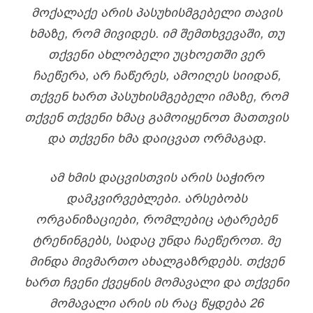
ᲛᲝᲥᲐᲚᲐᲥᲔ ᲐᲠᲘᲡ ᲞᲐᲡᲣᲮᲘᲡᲛᲒᲔᲑᲔᲚᲘ ᲗᲐᲕᲘᲡ
ᲮᲛᲐᲖᲔ, ᲠᲝᲛ ᲛᲘᲕᲘᲓᲔᲡ. ᲘᲛ ᲨᲔᲛᲗᲮᲕᲔᲕᲐᲨᲘ, ᲗᲣ
ᲗᲥᲕᲔᲜᲘ ᲐᲮᲚᲝᲑᲔᲚᲘ ᲣᲪᲮᲝᲔᲗᲨᲘ ᲕᲔᲠ
ᲩᲐᲔᲬᲔᲠᲐ, ᲐᲠ ᲩᲐᲬᲔᲠᲔᲡ, ᲐᲛᲝᲘᲦᲔᲡ ᲡᲘᲘᲓᲐᲜ,
ᲗᲥᲕᲔᲜ ᲮᲐᲠᲗ ᲞᲐᲡᲣᲮᲘᲡᲛᲒᲔᲑᲔᲚᲘ ᲘᲛᲐᲖᲔ, ᲠᲝᲛ
ᲗᲥᲕᲔᲜ ᲗᲥᲕᲔᲜᲘ ᲮᲛᲐᲪ ᲒᲐᲛᲝᲘᲧᲔᲜᲝᲗ ᲛᲐᲗᲗᲕᲘᲡ
ᲓᲐ ᲗᲥᲕᲔᲜᲘ ᲮᲛᲐ ᲓᲐᲘᲪᲕᲐᲗ ᲝᲠᲛᲐᲒᲐᲓ.
ᲐᲛ ᲮᲛᲘᲡ ᲓᲐᲪᲕᲘᲡᲗᲕᲘᲡ ᲐᲠᲘᲡ ᲡᲐᲭᲘᲠᲝ
ᲓᲐᲛᲙᲕᲘᲠᲕᲔᲑᲚᲔᲑᲘ. ᲐᲠᲡᲔᲑᲝᲑᲡ
ᲝᲠᲒᲐᲜᲘᲖᲐᲪᲘᲔᲑᲘ, ᲠᲝᲛᲚᲔᲑᲘᲪ ᲐᲢᲐᲠᲔᲑᲔᲜ
ᲢᲠᲔᲜᲘᲜᲒᲔᲑᲡ, ᲡᲐᲓᲐᲪ ᲣᲜᲓᲐ ᲩᲐᲔᲬᲔᲠᲝᲗ. ᲛᲔ
ᲛᲘᲜᲓᲐ ᲛᲘᲕᲛᲐᲠᲗᲝ ᲐᲮᲐᲚᲒᲐᲖᲠᲓᲔᲑᲡ. ᲗᲥᲕᲔᲜ
ᲮᲐᲠᲗ ᲩᲕᲔᲜᲘ ᲥᲕᲔᲧᲜᲘᲡ ᲛᲝᲛᲐᲕᲐᲚᲘ ᲓᲐ ᲗᲥᲕᲔᲜᲘ
ᲛᲝᲛᲐᲕᲐᲚᲘ ᲐᲠᲘᲡ ᲘᲡ ᲠᲐᲪ ᲬᲧᲓᲔᲑᲐ 26