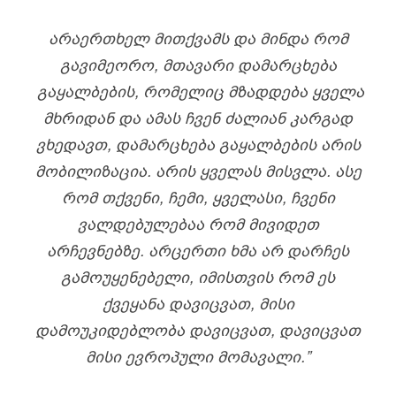
ᲐᲠᲐᲔᲠᲗᲮᲔᲚ ᲛᲘᲗᲥᲕᲐᲛᲡ ᲓᲐ ᲛᲘᲜᲓᲐ ᲠᲝᲛ
ᲒᲐᲕᲘᲛᲔᲝᲠᲝ, ᲛᲗᲐᲕᲐᲠᲘ ᲓᲐᲛᲐᲠᲪᲮᲔᲑᲐ
ᲒᲐᲧᲐᲚᲑᲔᲑᲘᲡ, ᲠᲝᲛᲔᲚᲘᲪ ᲛᲖᲐᲓᲓᲔᲑᲐ ᲧᲕᲔᲚᲐ
ᲛᲮᲠᲘᲓᲐᲜ ᲓᲐ ᲐᲛᲐᲡ ᲩᲕᲔᲜ ᲫᲐᲚᲘᲐᲜ ᲙᲐᲠᲒᲐᲓ
ᲕᲮᲔᲓᲐᲕᲗ, ᲓᲐᲛᲐᲠᲪᲮᲔᲑᲐ ᲒᲐᲧᲐᲚᲑᲔᲑᲘᲡ ᲐᲠᲘᲡ
ᲛᲝᲑᲘᲚᲘᲖᲐᲪᲘᲐ. ᲐᲠᲘᲡ ᲧᲕᲔᲚᲐᲡ ᲛᲘᲡᲕᲚᲐ. ᲐᲡᲔ
ᲠᲝᲛ ᲗᲥᲕᲔᲜᲘ, ᲩᲔᲛᲘ, ᲧᲕᲔᲚᲐᲡᲘ, ᲩᲕᲔᲜᲘ
ᲕᲐᲚᲓᲔᲑᲣᲚᲔᲑᲐᲐ ᲠᲝᲛ ᲛᲘᲕᲘᲓᲔᲗ
ᲐᲠᲩᲔᲕᲜᲔᲑᲖᲔ. ᲐᲠᲪᲔᲠᲗᲘ ᲮᲛᲐ ᲐᲠ ᲓᲐᲠᲩᲔᲡ
ᲒᲐᲛᲝᲣᲧᲔᲜᲔᲑᲔᲚᲘ, ᲘᲛᲘᲡᲗᲕᲘᲡ ᲠᲝᲛ ᲔᲡ
ᲥᲕᲔᲧᲐᲜᲐ ᲓᲐᲕᲘᲪᲕᲐᲗ, ᲛᲘᲡᲘ
ᲓᲐᲛᲝᲣᲙᲘᲓᲔᲑᲚᲝᲑᲐ ᲓᲐᲕᲘᲪᲕᲐᲗ, ᲓᲐᲕᲘᲪᲕᲐᲗ
ᲛᲘᲡᲘ ᲔᲕᲠᲝᲞᲣᲚᲘ ᲛᲝᲛᲐᲕᲐᲚᲘ.”