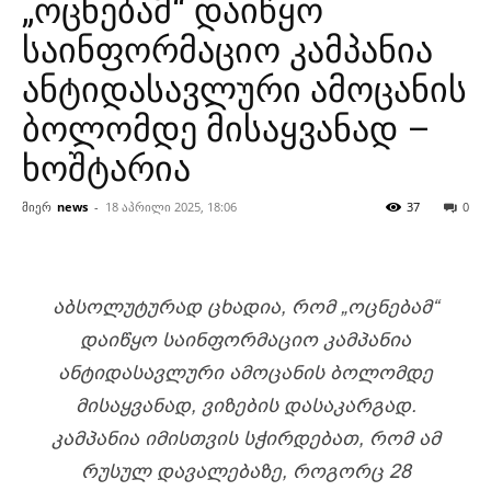
„ოცნებამ“ დაიწყო
საინფორმაციო კამპანია
ანტიდასავლური ამოცანის
ბოლომდე მისაყვანად –
ხოშტარია
მიერ
news
-
18 აპრილი 2025, 18:06
37
0
ᲐᲑᲡᲝᲚᲣᲢᲣᲠᲐᲓ ᲪᲮᲐᲓᲘᲐ, ᲠᲝᲛ „ᲝᲪᲜᲔᲑᲐᲛ“
ᲓᲐᲘᲬᲧᲝ ᲡᲐᲘᲜᲤᲝᲠᲛᲐᲪᲘᲝ ᲙᲐᲛᲞᲐᲜᲘᲐ
ᲐᲜᲢᲘᲓᲐᲡᲐᲕᲚᲣᲠᲘ ᲐᲛᲝᲪᲐᲜᲘᲡ ᲑᲝᲚᲝᲛᲓᲔ
ᲛᲘᲡᲐᲧᲕᲐᲜᲐᲓ, ᲕᲘᲖᲔᲑᲘᲡ ᲓᲐᲡᲐᲙᲐᲠᲒᲐᲓ.
ᲙᲐᲛᲞᲐᲜᲘᲐ ᲘᲛᲘᲡᲗᲕᲘᲡ ᲡᲭᲘᲠᲓᲔᲑᲐᲗ, ᲠᲝᲛ ᲐᲛ
ᲠᲣᲡᲣᲚ ᲓᲐᲕᲐᲚᲔᲑᲐᲖᲔ, ᲠᲝᲒᲝᲠᲪ 28