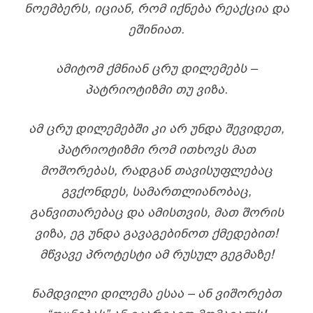
ᲜᲝᲔᲛᲑᲔᲠᲡ, ᲘᲪᲘᲐᲜ, ᲠᲝᲛ ᲘᲥᲜᲔᲑᲐ ᲠᲔᲐᲥᲪᲘᲐ ᲓᲐ
ᲔᲨᲘᲜᲘᲐᲗ.
ᲐᲛᲘᲢᲝᲛ ᲥᲛᲜᲘᲐᲜ ᲪᲠᲣ ᲓᲘᲚᲔᲛᲔᲑᲡ –
ᲞᲐᲢᲠᲘᲝᲢᲘᲖᲛᲘ ᲗᲣ ᲕᲘᲖᲐ.
ᲐᲛ ᲪᲠᲣ ᲓᲘᲚᲔᲛᲔᲑᲨᲘ ᲙᲘ ᲐᲠ ᲣᲜᲓᲐ ᲨᲔᲕᲘᲓᲔᲗ,
ᲞᲐᲢᲠᲘᲝᲢᲘᲖᲛᲘ ᲠᲝᲛ ᲘᲗᲮᲝᲕᲡ ᲛᲐᲗ
ᲛᲝᲨᲝᲠᲔᲑᲐᲡ, ᲠᲐᲓᲒᲐᲜ ᲗᲐᲕᲘᲡᲣᲤᲚᲔᲑᲐᲪ
ᲒᲕᲥᲝᲜᲓᲔᲡ, ᲡᲐᲛᲐᲠᲗᲚᲘᲐᲜᲝᲑᲐᲪ,
ᲒᲐᲜᲕᲘᲗᲐᲠᲔᲑᲐᲪ ᲓᲐ ᲐᲛᲘᲡᲗᲕᲘᲡ, ᲛᲐᲗ ᲨᲝᲠᲘᲡ
ᲕᲘᲖᲐ, ᲔᲒ ᲣᲜᲓᲐ ᲒᲐᲕᲐᲒᲔᲑᲘᲜᲝᲗ ᲥᲛᲔᲓᲔᲑᲘᲗ!
ᲛᲬᲕᲐᲕᲔ ᲞᲠᲝᲢᲔᲡᲢᲘ ᲐᲛ ᲠᲣᲡᲣᲚ ᲒᲔᲒᲛᲐᲖᲔ!
ᲜᲐᲛᲓᲕᲘᲚᲘ ᲓᲘᲚᲔᲛᲐ ᲔᲡᲐᲐ – ᲐᲜ ᲕᲘᲨᲝᲠᲔᲑᲗ