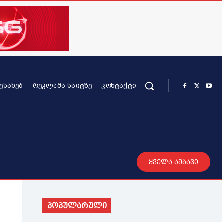
ᲨᲔᲡᲐᲮᲔᲑ
ᲠᲔᲙᲚᲐᲛᲐ ᲡᲐᲘᲢᲖᲔ
ᲙᲝᲜᲢᲐᲥᲢᲘ
რის კონტენტი
სხვადასხვა
მეტი
ყველა ამბავი
პოპულარული