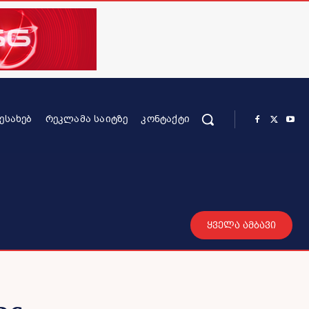
ᲨᲔᲡᲐᲮᲔᲑ
ᲠᲔᲙᲚᲐᲛᲐ ᲡᲐᲘᲢᲖᲔ
ᲙᲝᲜᲢᲐᲥᲢᲘ
რის კონტენტი
სხვადასხვა
მეტი
ყველა ამბავი