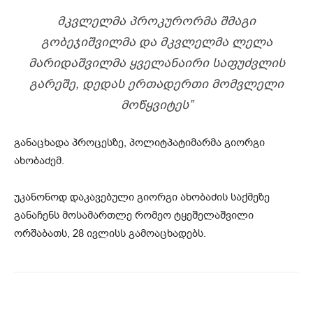
ᲛᲙᲕᲚᲔᲚᲛᲐ ᲞᲠᲝᲙᲣᲠᲝᲠᲛᲐ ᲨᲛᲐᲒᲘ
ᲒᲝᲑᲔᲯᲘᲨᲕᲘᲚᲛᲐ ᲓᲐ ᲛᲙᲕᲚᲔᲚᲛᲐ ᲚᲔᲚᲐ
ᲛᲐᲠᲘᲓᲐᲨᲕᲘᲚᲛᲐ ᲧᲕᲔᲚᲐᲜᲐᲘᲠᲘ ᲡᲐᲤᲣᲫᲕᲚᲘᲡ
ᲒᲐᲠᲔᲨᲔ, ᲓᲔᲓᲐᲡ ᲔᲠᲗᲐᲓᲔᲠᲗᲘ ᲛᲝᲛᲕᲚᲔᲚᲘ
ᲛᲝᲬᲧᲕᲘᲢᲔᲡ”
განაცხადა პროცესზე, პოლიტპატიმარმა გიორგი
ახობაძემ.
უკანონოდ დაკავებული გიორგი ახობაძის საქმეზე
განაჩენს მოსამართლე რომეო ტყეშელაშვილი
ორშაბათს, 28 ივლისს გამოაცხადებს.