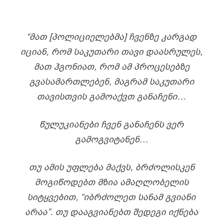
“ᲛᲐᲗ [ᲞᲝᲚᲘᲪᲘᲔᲚᲔᲑᲛᲐ] ᲩᲕᲔᲜᲖᲔ ᲙᲐᲠᲒᲐᲓ
ᲘᲪᲘᲐᲜ, ᲠᲝᲛ ᲡᲐᲙᲣᲗᲐᲠᲘ ᲗᲐᲕᲘ ᲓᲐᲐᲡᲠᲣᲚᲔᲡ,
ᲛᲐᲗ ᲰᲒᲝᲜᲘᲐᲗ, ᲠᲝᲛ ᲐᲛ ᲞᲠᲝᲪᲔᲡᲔᲑᲖᲔ
ᲒᲕᲐᲡᲐᲛᲐᲠᲗᲚᲔᲑᲔᲜ, ᲛᲐᲒᲠᲐᲛ ᲡᲐᲙᲣᲗᲐᲠᲘ
ᲗᲐᲕᲘᲡᲗᲕᲘᲡ ᲒᲐᲛᲝᲐᲥᲕᲗ ᲒᲐᲜᲐᲩᲔᲜᲘ…
ᲬᲣᲚᲣᲙᲘᲐᲜᲔᲑᲘ ᲩᲕᲔᲜ ᲒᲐᲜᲐᲩᲔᲜᲡ ᲕᲔᲠ
ᲒᲐᲛᲝᲒᲕᲘᲢᲐᲜᲔᲜ…
ᲗᲣ ᲐᲛᲘᲡ ᲣᲤᲚᲔᲑᲐ ᲛᲐᲥᲕᲡ, ᲑᲠᲫᲝᲚᲘᲡᲙᲔᲜ
ᲛᲝᲒᲘᲬᲝᲓᲔᲑᲗ ᲛᲖᲘᲐ ᲐᲛᲐᲦᲚᲝᲑᲔᲚᲘᲡ
ᲡᲘᲢᲧᲕᲔᲑᲘᲗ, “ᲘᲑᲠᲫᲝᲚᲔᲗ ᲡᲐᲜᲐᲛ ᲒᲕᲘᲐᲜᲘ
ᲐᲠᲐᲐ”. ᲗᲣ ᲓᲐᲐᲒᲕᲘᲐᲜᲔᲑᲗ ᲨᲔᲓᲔᲒᲘ ᲘᲥᲜᲔᲑᲐ