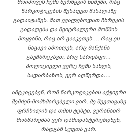
ᲛᲝᲘᲞᲝᲕᲔᲡ ᲩᲔᲛᲘ ᲜᲔᲠᲬᲧᲕᲘᲡ ᲜᲘᲛᲣᲨᲘ, ᲠᲐᲪ
ᲜᲐᲠᲙᲝᲢᲘᲙᲔᲑᲘᲡ ᲨᲔᲡᲐᲤᲣᲗ ᲛᲐᲡᲐᲚᲐᲖᲔ
ᲒᲐᲓᲐᲘᲢᲐᲜᲔᲡ. ᲛᲐᲗ ᲔᲕᲐᲚᲔᲑᲝᲓᲐᲗ ᲩᲮᲠᲔᲙᲘᲡ
ᲒᲐᲓᲐᲦᲔᲑᲐ ᲓᲐ ᲜᲔᲘᲢᲠᲐᲚᲣᲠᲘ ᲛᲝᲬᲛᲘᲡ
ᲛᲝᲧᲕᲐᲜᲐ, ᲠᲐᲪ ᲐᲠ ᲒᲐᲐᲙᲔᲗᲔᲡ…. ᲠᲐᲪ ᲔᲡ
ᲜᲐᲒᲐᲕᲘ ᲐᲛᲝᲘᲦᲔᲡ, ᲐᲠᲪ ᲛᲐᲜᲥᲐᲜᲐ
ᲒᲐᲣᲩᲮᲠᲔᲙᲐᲕᲗ, ᲐᲠᲪ ᲡᲐᲠᲓᲐᲤᲘ…
ᲞᲝᲚᲘᲪᲘᲔᲚᲘ ᲕᲔᲠᲪ ᲩᲔᲛᲡ ᲡᲐᲮᲚᲡ,
ᲡᲐᲓᲐᲠᲑᲐᲖᲝᲡ, ᲕᲔᲠ ᲐᲦᲬᲔᲠᲓᲐ….
ᲐᲛᲢᲙᲘᲪᲔᲑᲔᲜ, ᲠᲝᲛ ᲜᲐᲠᲙᲝᲢᲘᲙᲔᲑᲘᲡ ᲐᲥᲢᲘᲣᲠᲘ
ᲨᲔᲛᲫᲔᲜ-ᲛᲝᲛᲮᲛᲐᲠᲔᲑᲔᲚᲘ ᲕᲐᲠ, ᲛᲔ ᲨᲔᲕᲗᲐᲕᲐᲖᲔ
ᲤᲠᲩᲮᲘᲚᲘᲡ ᲓᲐ ᲗᲛᲘᲡ ᲢᲔᲡᲢᲘ, ᲕᲔᲠᲐᲜᲐᲘᲠ
ᲛᲝᲮᲛᲐᲠᲔᲑᲐᲡ ᲕᲔᲠ ᲓᲐᲛᲘᲓᲐᲡᲢᲣᲠᲔᲑᲓᲜᲔᲜ,
ᲠᲐᲓᲒᲐᲜ ᲡᲣᲤᲗᲐ ᲕᲐᲠ.