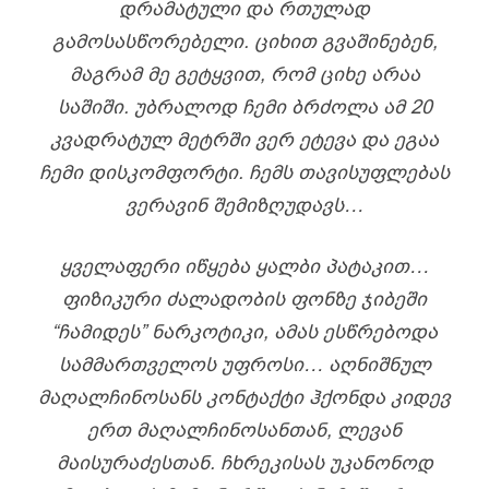
ᲓᲠᲐᲛᲐᲢᲣᲚᲘ ᲓᲐ ᲠᲗᲣᲚᲐᲓ
ᲒᲐᲛᲝᲡᲐᲡᲬᲝᲠᲔᲑᲔᲚᲘ. ᲪᲘᲮᲘᲗ ᲒᲕᲐᲨᲘᲜᲔᲑᲔᲜ,
ᲛᲐᲒᲠᲐᲛ ᲛᲔ ᲒᲔᲢᲧᲕᲘᲗ, ᲠᲝᲛ ᲪᲘᲮᲔ ᲐᲠᲐᲐ
ᲡᲐᲨᲘᲨᲘ. ᲣᲑᲠᲐᲚᲝᲓ ᲩᲔᲛᲘ ᲑᲠᲫᲝᲚᲐ ᲐᲛ 20
ᲙᲕᲐᲓᲠᲐᲢᲣᲚ ᲛᲔᲢᲠᲨᲘ ᲕᲔᲠ ᲔᲢᲔᲕᲐ ᲓᲐ ᲔᲒᲐᲐ
ᲩᲔᲛᲘ ᲓᲘᲡᲙᲝᲛᲤᲝᲠᲢᲘ. ᲩᲔᲛᲡ ᲗᲐᲕᲘᲡᲣᲤᲚᲔᲑᲐᲡ
ᲕᲔᲠᲐᲕᲘᲜ ᲨᲔᲛᲘᲖᲦᲣᲓᲐᲕᲡ…
ᲧᲕᲔᲚᲐᲤᲔᲠᲘ ᲘᲬᲧᲔᲑᲐ ᲧᲐᲚᲑᲘ ᲞᲐᲢᲐᲙᲘᲗ…
ᲤᲘᲖᲘᲙᲣᲠᲘ ᲫᲐᲚᲐᲓᲝᲑᲘᲡ ᲤᲝᲜᲖᲔ ᲯᲘᲑᲔᲨᲘ
“ᲩᲐᲛᲘᲓᲔᲡ” ᲜᲐᲠᲙᲝᲢᲘᲙᲘ, ᲐᲛᲐᲡ ᲔᲡᲬᲠᲔᲑᲝᲓᲐ
ᲡᲐᲛᲛᲐᲠᲗᲕᲔᲚᲝᲡ ᲣᲤᲠᲝᲡᲘ… ᲐᲦᲜᲘᲨᲜᲣᲚ
ᲛᲐᲦᲐᲚᲩᲘᲜᲝᲡᲐᲜᲡ ᲙᲝᲜᲢᲐᲥᲢᲘ ᲰᲥᲝᲜᲓᲐ ᲙᲘᲓᲔᲕ
ᲔᲠᲗ ᲛᲐᲦᲐᲚᲩᲘᲜᲝᲡᲐᲜᲗᲐᲜ, ᲚᲔᲕᲐᲜ
ᲛᲐᲘᲡᲣᲠᲐᲫᲔᲡᲗᲐᲜ. ᲩᲮᲠᲔᲙᲘᲡᲐᲡ ᲣᲙᲐᲜᲝᲜᲝᲓ