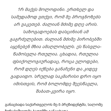
1Რ ᲛᲐᲥᲕᲡ ᲛᲝᲚᲝᲓᲘᲜᲘ. ᲔᲠᲗᲮᲔᲚ ᲓᲐ
ᲡᲐᲛᲣᲓᲐᲛᲝᲓ ᲕᲗᲥᲕᲘ, ᲠᲝᲛ ᲛᲔ ᲞᲠᲝᲒᲜᲝᲖᲔᲑᲡ
ᲐᲠ ᲕᲐᲙᲔᲗᲔᲑ. ᲫᲐᲚᲘᲐᲜ ᲛᲫᲘᲛᲔ ᲓᲦᲔ ᲐᲠᲘᲡ.
ᲡᲐᲖᲝᲒᲐᲓᲝᲔᲑᲐᲡ ᲓᲐᲡᲪᲘᲜᲘᲐᲜ ᲐᲛ
ᲒᲐᲒᲠᲫᲔᲚᲔᲑᲘᲗ. ᲫᲐᲚᲘᲐᲜ ᲛᲫᲘᲛᲔ ᲞᲘᲠᲝᲑᲔᲑᲨᲘ
ᲐᲧᲔᲜᲔᲑᲔᲜ ᲛᲖᲘᲐ ᲐᲛᲐᲦᲚᲝᲑᲔᲚᲡ. ᲔᲡ ᲬᲐᲡᲕᲚᲐ-
ᲬᲐᲛᲝᲡᲕᲚᲐ ᲠᲗᲣᲚᲘᲐ. ᲪᲮᲐᲓᲘᲐ, ᲠᲗᲣᲚᲘᲐ
ᲤᲡᲘᲥᲝᲚᲝᲒᲘᲣᲠᲐᲓᲐᲪ, ᲠᲝᲪᲐ ᲔᲚᲝᲓᲔᲑᲘ,
ᲠᲝᲛ ᲓᲦᲔᲡ ᲘᲥᲜᲔᲑᲐ ᲒᲐᲜᲐᲩᲔᲜᲘ ᲓᲐ ᲙᲘᲓᲔᲕ
ᲒᲐᲓᲐᲘᲓᲝ. ᲡᲠᲣᲚᲐᲓ ᲡᲐᲙᲛᲐᲠᲘᲡᲘ ᲓᲠᲝ ᲘᲧᲝ
ᲘᲛᲘᲡᲗᲕᲘᲡ, ᲠᲝᲛ ᲑᲝᲚᲝᲛᲓᲔ ᲨᲔᲔᲡᲬᲐᲕᲚᲐ,
ᲨᲐᲑᲐᲗ-ᲙᲕᲘᲠᲐ ᲘᲧᲝ.
განაცხადა საქართველოს მე-5 პრეზიდენტმა, სალომე
ზურაბიშვილმა ბათუმში განაცხადა.