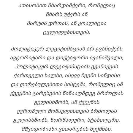
ᲐᲗᲐᲡᲝᲑᲘᲗ ᲛᲮᲐᲠᲓᲐᲛᲭᲔᲠᲘ, ᲠᲝᲛᲔᲚᲘᲪ
ᲛᲮᲐᲠᲡ ᲣᲭᲔᲠᲡ ᲐᲜ
ᲞᲐᲠᲢᲘᲐ
ᲓᲠᲝᲐᲡ,
ᲐᲜ
ᲙᲝᲐᲚᲘᲪᲘᲐ
ᲪᲕᲚᲘᲚᲔᲑᲘᲡᲗᲕᲘᲡ.
ᲞᲝᲚᲘᲢᲘᲙᲣᲠ ᲚᲔᲒᲘᲢᲘᲛᲐᲪᲘᲐᲡ ᲐᲠ ᲒᲕᲐᲜᲘᲭᲔᲑᲡ
ᲐᲕᲢᲝᲠᲘᲢᲐᲠᲘ ᲓᲐ ᲓᲘᲥᲢᲐᲢᲝᲠᲘ ᲘᲕᲐᲜᲘᲨᲕᲘᲚᲘ,
ᲞᲝᲚᲘᲢᲘᲙᲣᲠ ᲚᲔᲒᲘᲢᲘᲛᲐᲪᲘᲐᲡ ᲒᲕᲐᲜᲘᲭᲔᲑᲡ
ᲥᲐᲠᲗᲕᲔᲚᲘ ᲮᲐᲚᲮᲘ, ᲐᲡᲔᲕᲔ ᲩᲕᲔᲜᲘ ᲡᲘᲜᲓᲘᲡᲘ
ᲓᲐ ᲦᲘᲠᲔᲑᲣᲚᲔᲑᲘᲗᲘ ᲡᲘᲡᲢᲔᲛᲐ, ᲠᲝᲛᲔᲚᲘᲪ ᲐᲛ
ᲥᲕᲔᲧᲜᲘᲡ ᲒᲐᲠᲣᲡᲔᲑᲘᲡ ᲬᲘᲜᲐᲐᲦᲛᲓᲔᲒ ᲑᲠᲫᲝᲚᲐᲡ
ᲒᲣᲚᲘᲡᲮᲛᲝᲑᲡ, ᲐᲛ ᲥᲕᲔᲧᲜᲘᲡ
ᲔᲕᲠᲝᲞᲣᲚᲘ ᲛᲝᲛᲐᲕᲚᲘᲡᲗᲕᲘᲡ ᲑᲠᲫᲝᲚᲐᲡ
ᲒᲣᲚᲘᲡᲮᲛᲝᲑᲡ, ᲜᲝᲠᲛᲐᲚᲣᲠᲘ, ᲡᲢᲐᲑᲘᲚᲣᲠᲘ,
ᲛᲨᲕᲘᲓᲝᲑᲘᲐᲜᲘ ᲕᲘᲗᲐᲠᲔᲑᲘᲡ ᲨᲔᲥᲛᲜᲐᲡ,