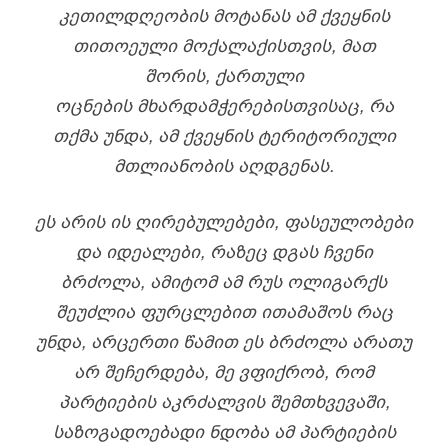
ᲙᲔᲗᲘᲚᲓᲦᲔᲝᲑᲘᲡ ᲛᲝᲢᲐᲜᲐᲡ ᲐᲛ ᲥᲕᲔᲧᲜᲘᲡ
ᲗᲘᲗᲝᲔᲣᲚᲘ ᲛᲝᲥᲐᲚᲐᲥᲘᲡᲗᲕᲘᲡ, ᲛᲐᲗ
ᲨᲝᲠᲘᲡ,
ᲥᲐᲠᲗᲣᲚᲘ
ᲝᲪᲜᲔᲑᲘᲡ
ᲛᲮᲐᲠᲓᲐᲛᲭᲔᲠᲔᲑᲘᲡᲗᲕᲘᲡᲐᲪ, ᲠᲐ
ᲗᲥᲛᲐ ᲣᲜᲓᲐ, ᲐᲛ ᲥᲕᲔᲧᲜᲘᲡ ᲢᲔᲠᲘᲢᲝᲠᲘᲣᲚᲘ
ᲛᲗᲚᲘᲐᲜᲝᲑᲘᲡ ᲐᲦᲓᲒᲔᲜᲐᲡ.
ᲔᲡ ᲐᲠᲘᲡ ᲘᲡ ᲦᲘᲠᲔᲑᲣᲚᲔᲑᲔᲑᲘ, ᲤᲐᲡᲔᲣᲚᲝᲑᲔᲑᲘ
ᲓᲐ ᲘᲓᲔᲐᲚᲔᲑᲘ, ᲠᲐᲖᲔᲪ ᲓᲒᲐᲡ ᲩᲕᲔᲜᲘ
ᲑᲠᲫᲝᲚᲐ, ᲐᲛᲘᲢᲝᲛ ᲐᲛ ᲠᲣᲡ ᲝᲚᲘᲒᲐᲠᲥᲡ
ᲨᲔᲣᲫᲚᲘᲐ ᲤᲣᲠᲪᲚᲔᲑᲘᲗ ᲘᲗᲐᲛᲐᲨᲝᲡ ᲠᲐᲪ
ᲣᲜᲓᲐ, ᲐᲠᲪᲔᲠᲗᲘ ᲬᲐᲛᲘᲗ ᲔᲡ ᲑᲠᲫᲝᲚᲐ ᲐᲠᲐᲗᲣ
ᲐᲠ ᲨᲔᲩᲔᲠᲓᲔᲑᲐ, ᲛᲔ ᲕᲤᲘᲥᲠᲝᲑ, ᲠᲝᲛ
ᲞᲐᲠᲢᲘᲔᲑᲘᲡ ᲐᲙᲠᲫᲐᲚᲕᲘᲡ ᲨᲔᲛᲗᲮᲕᲔᲕᲐᲨᲘ,
ᲡᲐᲖᲝᲒᲐᲓᲝᲔᲑᲐᲓᲘ ᲜᲓᲝᲑᲐ ᲐᲛ ᲞᲐᲠᲢᲘᲔᲑᲘᲡ