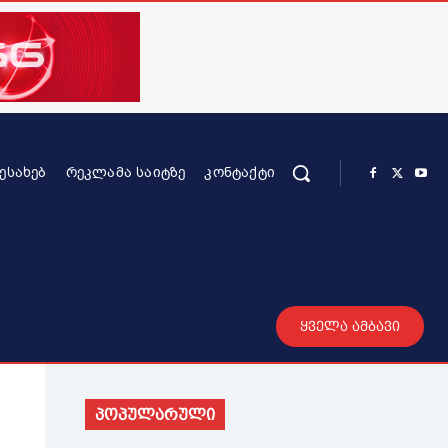
ᲨᲔᲡᲐᲮᲔᲑ
ᲠᲔᲙᲚᲐᲛᲐ ᲡᲐᲘᲢᲖᲔ
ᲙᲝᲜᲢᲐᲥᲢᲘ
რის კონტენტი
სხვადასხვა
მეტი
ყველა ამბავი
პოპულარული