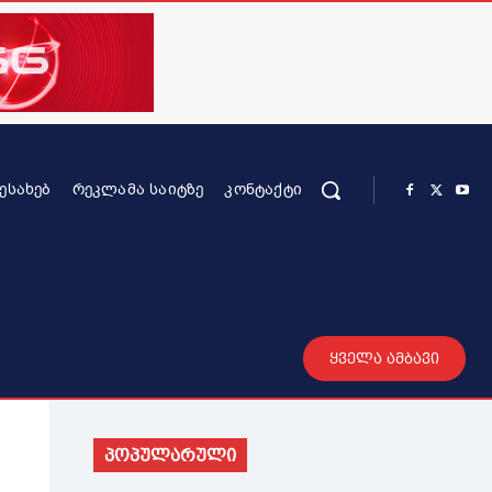
ᲨᲔᲡᲐᲮᲔᲑ
ᲠᲔᲙᲚᲐᲛᲐ ᲡᲐᲘᲢᲖᲔ
ᲙᲝᲜᲢᲐᲥᲢᲘ
რის კონტენტი
სხვადასხვა
მეტი
ყველა ამბავი
პოპულარული