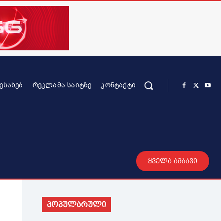
ᲨᲔᲡᲐᲮᲔᲑ
ᲠᲔᲙᲚᲐᲛᲐ ᲡᲐᲘᲢᲖᲔ
ᲙᲝᲜᲢᲐᲥᲢᲘ
რის კონტენტი
სხვადასხვა
მეტი
ყველა ამბავი
პოპულარული