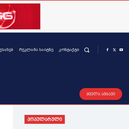
ᲨᲔᲡᲐᲮᲔᲑ
ᲠᲔᲙᲚᲐᲛᲐ ᲡᲐᲘᲢᲖᲔ
ᲙᲝᲜᲢᲐᲥᲢᲘ
რის კონტენტი
სხვადასხვა
მეტი
ყველა ამბავი
პოპულარული