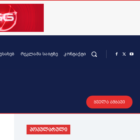
ᲨᲔᲡᲐᲮᲔᲑ
ᲠᲔᲙᲚᲐᲛᲐ ᲡᲐᲘᲢᲖᲔ
ᲙᲝᲜᲢᲐᲥᲢᲘ
რის კონტენტი
სხვადასხვა
მეტი
ყველა ამბავი
პოპულარული