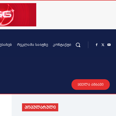
ᲨᲔᲡᲐᲮᲔᲑ
ᲠᲔᲙᲚᲐᲛᲐ ᲡᲐᲘᲢᲖᲔ
ᲙᲝᲜᲢᲐᲥᲢᲘ
რის კონტენტი
სხვადასხვა
მეტი
ყველა ამბავი
პოპულარული