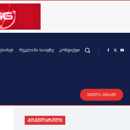
ᲨᲔᲡᲐᲮᲔᲑ
ᲠᲔᲙᲚᲐᲛᲐ ᲡᲐᲘᲢᲖᲔ
ᲙᲝᲜᲢᲐᲥᲢᲘ
რის კონტენტი
სხვადასხვა
მეტი
ყველა ამბავი
პოპულარული