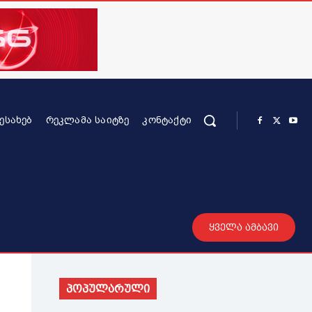
ᲨᲔᲡᲐᲮᲔᲑ
ᲠᲔᲙᲚᲐᲛᲐ ᲡᲐᲘᲢᲖᲔ
ᲙᲝᲜᲢᲐᲥᲢᲘ
რის კონტენტი
სხვადასხვა
მეტი
ყველა ამბავი
პოპულარული