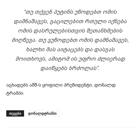
“ᲗᲣ ᲗᲥᲕᲔᲜ ᲞᲣᲢᲘᲜᲡ ᲣᲬᲝᲓᲔᲑᲗ ᲝᲛᲘᲡ
ᲓᲐᲛᲜᲐᲨᲐᲕᲔᲡ, ᲒᲐᲪᲘᲚᲔᲑᲘᲗ ᲠᲗᲣᲚᲘ ᲘᲥᲜᲔᲑᲐ
ᲝᲛᲘᲡ ᲓᲐᲡᲠᲣᲚᲔᲑᲘᲡᲗᲕᲘᲡ ᲨᲔᲗᲐᲜᲮᲛᲔᲑᲘᲡ
ᲛᲘᲦᲬᲔᲕᲐ. ᲗᲣ ᲕᲣᲬᲝᲓᲔᲑᲗ ᲝᲛᲘᲡ ᲓᲐᲛᲜᲐᲨᲐᲕᲔᲡ,
ᲮᲐᲚᲮᲘ ᲛᲐᲡ ᲐᲘᲢᲐᲪᲔᲑᲡ ᲓᲐ ᲓᲐᲡᲯᲐᲡ
ᲛᲝᲘᲗᲮᲝᲕᲡ, ᲐᲛᲘᲢᲝᲛ ᲘᲡ ᲣᲤᲠᲝ ᲫᲚᲘᲔᲠᲐᲓ
ᲓᲐᲘᲬᲧᲔᲑᲡ ᲑᲠᲫᲝᲚᲐᲡ”.
აცხადებს აშშ-ს ყოფილი პრეზიდენტი, დონალდ
ტრამპი.
ᲗᲔᲒᲔᲑᲘ
დონალდტრამპი