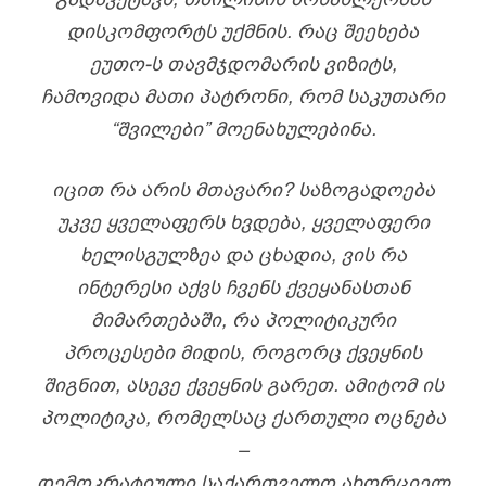
ᲓᲘᲡᲙᲝᲛᲤᲝᲠᲢᲡ ᲣᲥᲛᲜᲘᲡ. ᲠᲐᲪ ᲨᲔᲔᲮᲔᲑᲐ
ᲔᲣᲗᲝ-Ს ᲗᲐᲕᲛᲯᲓᲝᲛᲐᲠᲘᲡ ᲕᲘᲖᲘᲢᲡ,
ᲩᲐᲛᲝᲕᲘᲓᲐ ᲛᲐᲗᲘ ᲞᲐᲢᲠᲝᲜᲘ, ᲠᲝᲛ ᲡᲐᲙᲣᲗᲐᲠᲘ
“ᲨᲕᲘᲚᲔᲑᲘ” ᲛᲝᲔᲜᲐᲮᲣᲚᲔᲑᲘᲜᲐ.
ᲘᲪᲘᲗ ᲠᲐ ᲐᲠᲘᲡ ᲛᲗᲐᲕᲐᲠᲘ? ᲡᲐᲖᲝᲒᲐᲓᲝᲔᲑᲐ
ᲣᲙᲕᲔ ᲧᲕᲔᲚᲐᲤᲔᲠᲡ ᲮᲕᲓᲔᲑᲐ, ᲧᲕᲔᲚᲐᲤᲔᲠᲘ
ᲮᲔᲚᲘᲡᲒᲣᲚᲖᲔᲐ ᲓᲐ ᲪᲮᲐᲓᲘᲐ, ᲕᲘᲡ ᲠᲐ
ᲘᲜᲢᲔᲠᲔᲡᲘ ᲐᲥᲕᲡ ᲩᲕᲔᲜᲡ ᲥᲕᲔᲧᲐᲜᲐᲡᲗᲐᲜ
ᲛᲘᲛᲐᲠᲗᲔᲑᲐᲨᲘ, ᲠᲐ ᲞᲝᲚᲘᲢᲘᲙᲣᲠᲘ
ᲞᲠᲝᲪᲔᲡᲔᲑᲘ ᲛᲘᲓᲘᲡ, ᲠᲝᲒᲝᲠᲪ ᲥᲕᲔᲧᲜᲘᲡ
ᲨᲘᲒᲜᲘᲗ, ᲐᲡᲔᲕᲔ ᲥᲕᲔᲧᲜᲘᲡ ᲒᲐᲠᲔᲗ. ᲐᲛᲘᲢᲝᲛ ᲘᲡ
ᲞᲝᲚᲘᲢᲘᲙᲐ, ᲠᲝᲛᲔᲚᲡᲐᲪ
ᲥᲐᲠᲗᲣᲚᲘ ᲝᲪᲜᲔᲑᲐ
–
ᲓᲔᲛᲝᲙᲠᲐᲢᲘᲣᲚᲘ
ᲡᲐᲥᲐᲠᲗᲕᲔᲚᲝ
ᲐᲮᲝᲠᲪᲘᲔᲚ