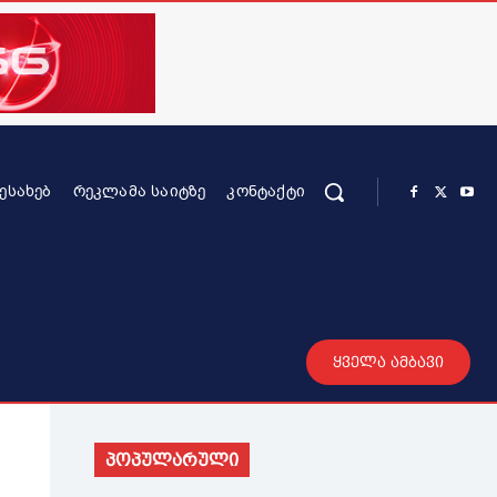
ᲨᲔᲡᲐᲮᲔᲑ
ᲠᲔᲙᲚᲐᲛᲐ ᲡᲐᲘᲢᲖᲔ
ᲙᲝᲜᲢᲐᲥᲢᲘ
რის კონტენტი
სხვადასხვა
მეტი
ყველა ამბავი
პოპულარული