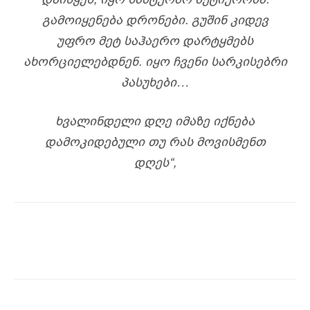
ᲒᲐᲛᲝᲘᲧᲔᲜᲔᲑᲐ ᲓᲠᲝᲜᲔᲑᲘ. ᲒᲣᲨᲘᲜ ᲙᲘᲓᲔᲕ
ᲣᲤᲠᲝ ᲛᲔᲢ ᲡᲐᲰᲐᲔᲠᲝ ᲓᲐᲠᲢᲧᲛᲔᲑᲡ
ᲐᲮᲝᲠᲪᲘᲔᲚᲔᲑᲓᲜᲔᲜ. ᲘᲧᲝ ᲩᲕᲔᲜᲘ ᲡᲐᲠᲙᲘᲡᲔᲑᲠᲘ
ᲞᲐᲡᲣᲮᲔᲑᲘ…
ᲮᲕᲐᲚᲘᲜᲓᲔᲚᲘ ᲓᲦᲔ ᲘᲛᲐᲖᲔ ᲘᲥᲜᲔᲑᲐ
ᲓᲐᲛᲝᲙᲘᲓᲔᲑᲣᲚᲘ ᲗᲣ ᲠᲐᲡ ᲛᲝᲕᲘᲡᲛᲔᲜᲗ
ᲓᲦᲔᲡ“,