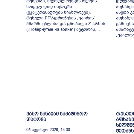
რუსეთში, სვერდლოვსკის ოლქის
დღევან
სოფელ დიდ ისტოკში
აფხაზეთ
(ეკატერინბურგის სიახლოვეს),
ასეთი 
რუსული FPV-დრონების „უპირის“
აფხაზეთ
მწარმოებლისა და ცნობილი Z-არხის
გამოცხ
(„Повёрнутые на войне“) ავტორის,...
აპარატე
„უპილოტ
ვახო სანაიამ საპატიმრო
რუსეთ
დატოვა
აფხაზე
ხელშეწ
05 Აგვისტო 2026, 13:00
შეთანხ