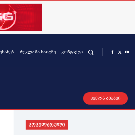
ᲨᲔᲡᲐᲮᲔᲑ
ᲠᲔᲙᲚᲐᲛᲐ ᲡᲐᲘᲢᲖᲔ
ᲙᲝᲜᲢᲐᲥᲢᲘ
რის კონტენტი
სხვადასხვა
მეტი
ყველა ამბავი
პოპულარული