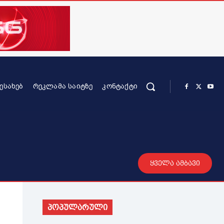
ᲨᲔᲡᲐᲮᲔᲑ
ᲠᲔᲙᲚᲐᲛᲐ ᲡᲐᲘᲢᲖᲔ
ᲙᲝᲜᲢᲐᲥᲢᲘ
რის კონტენტი
სხვადასხვა
მეტი
ყველა ამბავი
პოპულარული