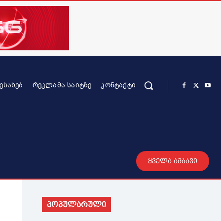
ᲨᲔᲡᲐᲮᲔᲑ
ᲠᲔᲙᲚᲐᲛᲐ ᲡᲐᲘᲢᲖᲔ
ᲙᲝᲜᲢᲐᲥᲢᲘ
რის კონტენტი
სხვადასხვა
მეტი
ყველა ამბავი
პოპულარული