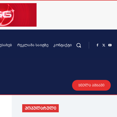
ᲨᲔᲡᲐᲮᲔᲑ
ᲠᲔᲙᲚᲐᲛᲐ ᲡᲐᲘᲢᲖᲔ
ᲙᲝᲜᲢᲐᲥᲢᲘ
რის კონტენტი
სხვადასხვა
მეტი
ყველა ამბავი
პოპულარული