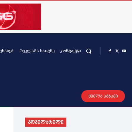
ᲨᲔᲡᲐᲮᲔᲑ
ᲠᲔᲙᲚᲐᲛᲐ ᲡᲐᲘᲢᲖᲔ
ᲙᲝᲜᲢᲐᲥᲢᲘ
რის კონტენტი
სხვადასხვა
მეტი
ყველა ამბავი
პოპულარული