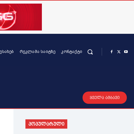
ᲨᲔᲡᲐᲮᲔᲑ
ᲠᲔᲙᲚᲐᲛᲐ ᲡᲐᲘᲢᲖᲔ
ᲙᲝᲜᲢᲐᲥᲢᲘ
რის კონტენტი
სხვადასხვა
მეტი
ყველა ამბავი
პოპულარული