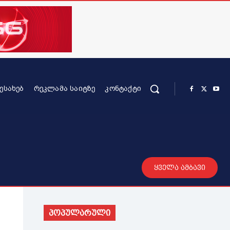
ᲨᲔᲡᲐᲮᲔᲑ
ᲠᲔᲙᲚᲐᲛᲐ ᲡᲐᲘᲢᲖᲔ
ᲙᲝᲜᲢᲐᲥᲢᲘ
რის კონტენტი
სხვადასხვა
მეტი
ყველა ამბავი
პოპულარული