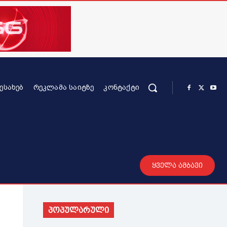
ᲨᲔᲡᲐᲮᲔᲑ
ᲠᲔᲙᲚᲐᲛᲐ ᲡᲐᲘᲢᲖᲔ
ᲙᲝᲜᲢᲐᲥᲢᲘ
რის კონტენტი
სხვადასხვა
მეტი
ყველა ამბავი
პოპულარული