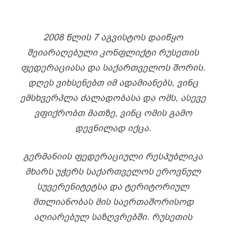
2008 ᲬᲚᲘᲡ 7 ᲐᲒᲕᲘᲡᲢᲝᲡ ᲓᲐᲘᲬᲧᲝ
ᲨᲔᲘᲐᲠᲐᲦᲔᲑᲣᲚᲘ ᲙᲝᲜᲤᲚᲘᲥᲢᲘ ᲠᲣᲡᲔᲗᲘᲡ
ᲤᲔᲓᲔᲠᲐᲪᲘᲐᲡᲐ ᲓᲐ ᲡᲐᲥᲐᲠᲗᲕᲔᲚᲝᲡ ᲨᲝᲠᲘᲡ.
ᲓᲦᲔᲡ ᲕᲘᲮᲡᲔᲜᲔᲑᲗ ᲘᲛ ᲐᲓᲐᲛᲘᲐᲜᲔᲑᲡ, ᲕᲘᲜᲪ
ᲔᲛᲡᲮᲕᲔᲠᲞᲚᲐ ᲫᲐᲚᲐᲓᲝᲑᲐᲡᲐ ᲓᲐ ᲝᲛᲡ, ᲐᲡᲔᲕᲔ
ᲕᲤᲘᲥᲠᲝᲑᲗ ᲛᲐᲗᲖᲔ, ᲕᲘᲜᲪ ᲝᲛᲘᲡ ᲒᲐᲛᲝ
ᲓᲔᲕᲜᲘᲚᲐᲓ ᲘᲥᲪᲐ.
ᲒᲔᲠᲛᲐᲜᲘᲘᲡ ᲤᲔᲓᲔᲠᲐᲪᲘᲣᲚᲘ ᲠᲔᲡᲞᲣᲑᲚᲘᲙᲐ
ᲛᲮᲐᲠᲡ ᲣᲭᲔᲠᲡ ᲡᲐᲥᲐᲠᲗᲕᲔᲚᲝᲡ ᲔᲠᲝᲕᲜᲣᲚ
ᲡᲣᲕᲔᲠᲔᲜᲘᲢᲔᲢᲡᲐ ᲓᲐ ᲢᲔᲠᲘᲢᲝᲠᲘᲣᲚ
ᲛᲗᲚᲘᲐᲜᲝᲑᲐᲡ ᲛᲘᲡ ᲡᲐᲔᲠᲗᲐᲨᲝᲠᲘᲡᲝᲓ
ᲐᲦᲘᲐᲠᲔᲑᲣᲚ ᲡᲐᲖᲦᲕᲠᲔᲑᲨᲘ. ᲠᲣᲡᲔᲗᲘᲡ