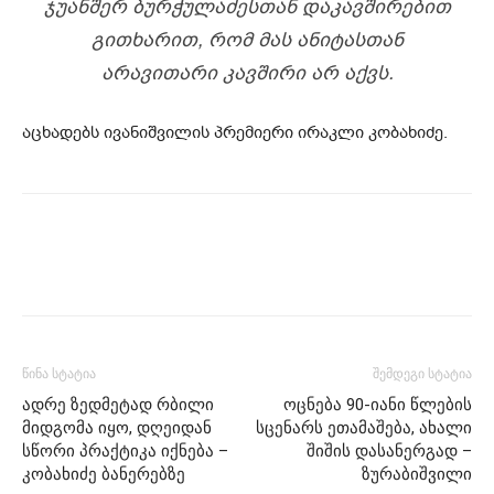
ᲯᲣᲐᲜᲨᲔᲠ ᲑᲣᲠᲭᲣᲚᲐᲫᲔᲡᲗᲐᲜ ᲓᲐᲙᲐᲕᲨᲘᲠᲔᲑᲘᲗ
ᲒᲘᲗᲮᲐᲠᲘᲗ, ᲠᲝᲛ ᲛᲐᲡ ᲐᲜᲘᲢᲐᲡᲗᲐᲜ
ᲐᲠᲐᲕᲘᲗᲐᲠᲘ ᲙᲐᲕᲨᲘᲠᲘ ᲐᲠ ᲐᲥᲕᲡ.
აცხადებს ივანიშვილის პრემიერი ირაკლი კობახიძე.
წინა სტატია
შემდეგი სტატია
ადრე ზედმეტად რბილი
ოცნება 90-იანი წლების
მიდგომა იყო, დღეიდან
სცენარს ეთამაშება, ახალი
სწორი პრაქტიკა იქნება –
შიშის დასანერგად –
კობახიძე ბანერებზე
ზურაბიშვილი