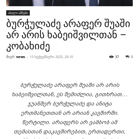
ახალი ამბები
ბურჭულაძე არაფერ შუაში
არ არის ხაბეიშვილთან –
კობახიძე
მიერ
news
-
15 სექტემბერი 2025, 20:10
37
0
ᲑᲣᲠᲭᲣᲚᲐᲫᲔ ᲐᲠᲐᲤᲔᲠ ᲨᲣᲐᲨᲘ ᲐᲠ ᲐᲠᲘᲡ
ᲮᲐᲑᲔᲘᲨᲕᲘᲚᲗᲐᲜ, ᲔᲡ ᲨᲔᲛᲘᲫᲚᲘᲐ, ᲒᲘᲗᲮᲠᲐᲗ…
ᲯᲣᲐᲜᲨᲔᲠ ᲑᲣᲠᲭᲣᲚᲐᲫᲔ ᲓᲐ ᲐᲜᲘᲢᲐ
ᲔᲠᲗᲛᲐᲜᲔᲗᲗᲐᲜ ᲐᲠ ᲐᲠᲘᲐᲜ ᲙᲐᲕᲨᲘᲠᲨᲘ.
ᲬᲔᲠᲢᲘᲚᲘ. ᲐᲠᲐᲤᲔᲠᲡ ᲐᲠ ᲕᲐᲛᲑᲝᲑ ᲐᲛ
ᲗᲔᲛᲐᲡᲗᲐᲜ ᲓᲐᲙᲐᲕᲨᲘᲠᲔᲑᲘᲗ, ᲔᲠᲗᲐᲓᲔᲠᲗᲘ,