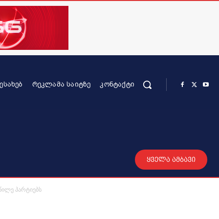
ᲨᲔᲡᲐᲮᲔᲑ
ᲠᲔᲙᲚᲐᲛᲐ ᲡᲐᲘᲢᲖᲔ
ᲙᲝᲜᲢᲐᲥᲢᲘ
რის კონტენტი
სხვადასხვა
მეტი
ყველა ამბავი
აწილე პარტიებს