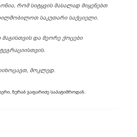
ᲒᲝᲜᲘᲐ, ᲠᲝᲛ ᲡᲘᲢᲧᲕᲘᲡ ᲛᲐᲡᲐᲚᲐᲓ ᲛᲘᲧᲔᲜᲔᲑᲗ
ᲗᲘᲚᲨᲝᲑᲘᲚᲝᲗ ᲡᲐᲙᲣᲗᲐᲠᲘ ᲡᲐᲥᲪᲘᲔᲚᲘ.
 ᲛᲐᲒᲘᲡᲗᲕᲘᲡ ᲓᲐ ᲛᲔᲝᲠᲔ ᲥᲝᲪᲔᲑᲘ
ᲢᲔᲒᲠᲐᲪᲘᲘᲡᲗᲕᲘᲡ.
ᲛᲝᲘᲮᲝᲪᲐᲕᲗ, ᲛᲝᲙᲚᲔᲓ.
ერი, ზურაბ ჯაფარიძე საპატიმროდან.