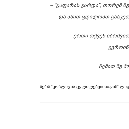
– “ᲯᲐᲤᲐᲠᲐᲡ ᲒᲐᲠᲓᲐ”, ᲗᲝᲠᲔᲛ Მ
ᲓᲐ ᲐᲛᲘᲗ ᲪᲓᲘᲚᲝᲑᲗ ᲒᲐᲐᲙᲔ
ᲔᲠᲗᲘ ᲗᲥᲕᲔᲜ ᲘᲑᲠᲫᲕᲘᲗ
ᲔᲕᲠᲝᲘᲜ
ᲩᲔᲛᲘᲗ ᲜᲣ 
წერს “კოალიცია ცვლილებებისთვის” ლიდ