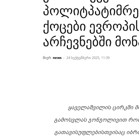
პოლიტპატიმრებ
ქოცები ევროპი
არჩევნებში მო
მიერ
news
-
24 სექტემბერი 2025, 11:39
ᲧᲐᲕᲔᲚᲐᲨᲕᲘᲚᲘᲡ ᲪᲘᲠᲙᲨᲘ Მ
ᲒᲐᲛᲝᲡᲕᲚᲐᲡ ᲯᲝᲜᲯᲝᲚᲘᲕᲘᲗ ᲠᲝᲛ
ᲒᲐᲗᲐᲕᲘᲡᲣᲤᲚᲔᲑᲘᲡᲗᲕᲘᲡᲐᲪ ᲘᲑᲠᲫ