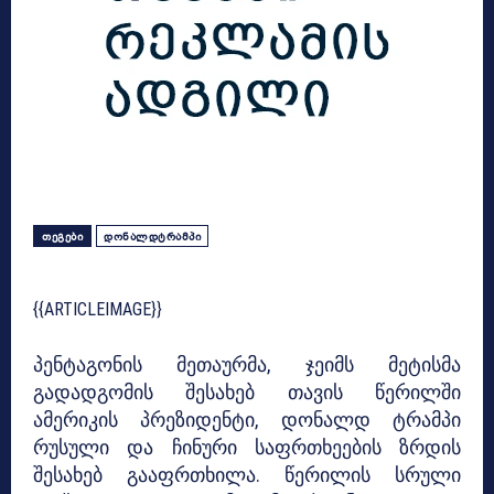
ᲗᲔᲒᲔᲑᲘ
ᲓᲝᲜᲐᲚᲓᲢᲠᲐᲛᲞᲘ
{{ARTICLEIMAGE}}
პენტაგონის მეთაურმა, ჯეიმს მეტისმა
გადადგომის შესახებ თავის წერილში
ამერიკის პრეზიდენტი, დონალდ ტრამპი
რუსული და ჩინური საფრთხეების ზრდის
შესახებ გააფრთხილა. წერილის სრული