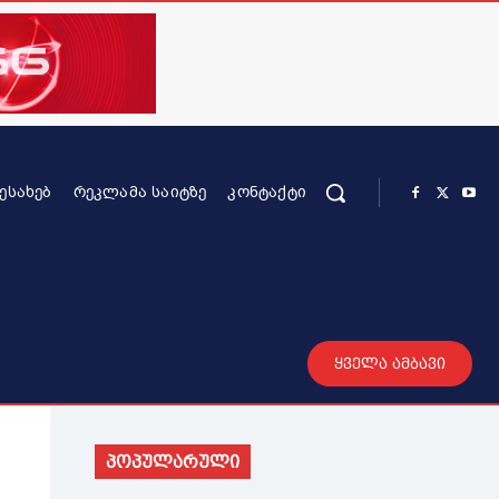
ᲨᲔᲡᲐᲮᲔᲑ
ᲠᲔᲙᲚᲐᲛᲐ ᲡᲐᲘᲢᲖᲔ
ᲙᲝᲜᲢᲐᲥᲢᲘ
რის კონტენტი
სხვადასხვა
მეტი
ყველა ამბავი
პოპულარული