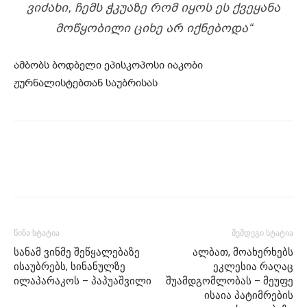
ᲕᲘᲫᲐᲮᲘ, ᲩᲔᲛᲡ ᲭᲙᲣᲐᲖᲔ ᲠᲝᲛ ᲘᲧᲝᲡ ᲔᲡ ᲥᲕᲔᲧᲐᲜᲐ
ᲛᲝᲬᲧᲝᲑᲘᲚᲘ ᲪᲘᲮᲔ ᲐᲠ ᲘᲥᲜᲔᲑᲝᲓᲐ“
ამბობს ბოდბელი ეპისკოპოსი იაკობი
ჟურნალისტებთან საუბრისას
წინა სტატია
შემდეგი სტატია
სანამ ვინმე შეწყალებაზე
ალბათ, მოახერხებს
ისაუბრებს, სინანულზე
ეკლესია რაღაც
ილაპარაკოს – პაპუაშვილი
შუამდგომლობას – მეუფე
ისაია პატიმრების