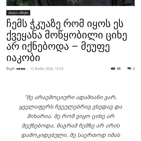
ახალი ამბები
ჩემს ჭკუაზე რომ იყოს ეს
ქვეყანა მოწყობილი ციხე
არ იქნებოდა – მეუფე
იაკობი
მიერ
news
-
12 მაისი 2026, 15:53
48
0
“ᲛᲔ ᲐᲠᲐᲔᲛᲝᲪᲘᲣᲠᲘ ᲐᲓᲐᲛᲘᲐᲜᲘ ᲕᲐᲠ,
ᲧᲕᲔᲚᲐᲤᲔᲠᲡ ᲩᲕᲔᲣᲚᲔᲑᲠᲘᲕ ᲕᲮᲔᲓᲐᲕ ᲓᲐ
ᲛᲘᲮᲐᲠᲘᲐ. ᲛᲔ ᲠᲝᲛ ᲕᲘᲧᲝ ᲪᲘᲮᲔ ᲐᲠ
ᲛᲔᲥᲜᲔᲑᲝᲓᲐ, ᲛᲐᲒᲠᲐᲛ ᲩᲔᲛᲖᲔ ᲐᲠ ᲐᲠᲘᲡ
ᲓᲐᲛᲝᲙᲘᲓᲔᲑᲣᲚᲘ, ᲛᲔ ᲡᲐᲔᲠᲗᲝᲓ ᲘᲛᲐᲡ