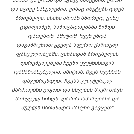
ᲓᲐ ᲘᲒᲘᲕᲔ ᲡᲐᲮᲔᲚᲔᲑᲘᲐ, ᲕᲘᲡᲐᲪ ᲘᲮᲣᲢᲔᲑᲡ ᲓᲦᲔᲡ
ᲑᲠᲘᲣᲡᲔᲚᲘ. ᲘᲡᲘᲜᲘ ᲐᲠᲘᲐᲜ ᲡᲬᲝᲠᲔᲓ, ᲕᲘᲜᲪ
ᲪᲓᲘᲚᲝᲑᲔᲜ, ᲡᲐᲖᲝᲒᲐᲓᲝᲔᲑᲐᲨᲘ ᲖᲘᲖᲦᲘ
ᲓᲐᲗᲔᲡᲝᲜ. ᲐᲛᲘᲢᲝᲛ, ᲩᲕᲔᲜ ᲣᲜᲓᲐ
ᲓᲐᲕᲐᲑᲠᲣᲜᲝᲗ ᲧᲕᲔᲚᲐ ᲡᲤᲔᲠᲝ ᲥᲐᲠᲗᲣᲚ
ᲤᲐᲡᲔᲣᲚᲝᲑᲔᲑᲨᲘ, ᲕᲘᲜᲐᲘᲓᲐᲜ ᲑᲠᲘᲣᲡᲔᲚᲘᲡ
ᲦᲘᲠᲔᲑᲣᲚᲔᲑᲔᲑᲘ ᲩᲕᲔᲜᲘ ᲥᲕᲔᲧᲜᲘᲡᲗᲕᲘᲡ
ᲓᲐᲛᲐᲖᲘᲐᲜᲔᲑᲔᲚᲘᲐ. ᲐᲛᲘᲢᲝᲛ, ᲩᲕᲔᲜ ᲩᲕᲔᲜᲡᲐᲡ
ᲓᲐᲕᲣᲑᲠᲣᲜᲓᲔᲗ, ᲩᲕᲔᲜᲡ ᲙᲣᲚᲢᲣᲠᲣᲚ
ᲩᲐᲠᲩᲝᲔᲑᲨᲘ ᲕᲘᲧᲝᲗ ᲓᲐ ᲡᲮᲕᲔᲑᲘᲡ ᲛᲘᲔᲠ ᲗᲐᲕᲡ
ᲛᲝᲮᲕᲔᲣᲚ ᲖᲘᲖᲦᲡ, ᲓᲐᲞᲘᲠᲘᲡᲞᲘᲠᲔᲑᲐᲡᲐ ᲓᲐ
ᲨᲣᲦᲚᲡ ᲡᲐᲗᲐᲜᲐᲓᲝ ᲞᲐᲡᲣᲮᲘ ᲒᲐᲕᲪᲔᲗ“