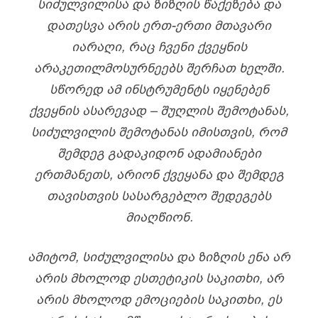
ᲡᲘᲫᲣᲚᲕᲘᲚᲘᲡᲐ ᲓᲐ ᲖᲘᲖᲦᲘᲡ ᲬᲐᲥᲔᲖᲔᲑᲐ ᲓᲐ
ᲓᲐᲗᲔᲡᲕᲐ ᲐᲠᲘᲡ ᲔᲠᲗ-ᲔᲠᲗᲘ ᲛᲗᲐᲕᲐᲠᲘ
ᲘᲐᲠᲐᲦᲘ, ᲠᲐᲪ ᲩᲕᲔᲜᲘ ᲥᲕᲔᲧᲜᲘᲡ
ᲐᲠᲐᲙᲔᲗᲘᲚᲛᲝᲡᲣᲠᲜᲔᲔᲑᲡ ᲨᲔᲠᲩᲐᲗ ᲮᲔᲚᲨᲘ.
ᲡᲬᲝᲠᲔᲓ ᲐᲛ ᲘᲜᲡᲢᲠᲣᲛᲔᲜᲢᲡ ᲘᲧᲔᲜᲔᲑᲔᲜ
ᲥᲕᲔᲧᲜᲘᲡ ᲐᲡᲐᲠᲔᲕᲐᲓ – ᲨᲣᲦᲚᲘᲡ ᲨᲔᲛᲝᲢᲐᲜᲐᲡ,
ᲡᲘᲫᲣᲚᲕᲘᲚᲘᲡ ᲨᲔᲛᲝᲢᲐᲜᲐᲡ ᲘᲛᲘᲡᲗᲕᲘᲡ, ᲠᲝᲛ
ᲨᲔᲛᲓᲔᲒ ᲒᲐᲓᲐᲙᲘᲓᲝᲜ ᲐᲓᲐᲛᲘᲐᲜᲔᲑᲘ
ᲔᲠᲗᲛᲐᲜᲔᲗᲡ, ᲐᲠᲘᲝᲜ ᲥᲕᲔᲧᲐᲜᲐ ᲓᲐ ᲨᲔᲛᲓᲔᲒ
ᲗᲐᲕᲘᲡᲗᲕᲘᲡ ᲡᲐᲡᲐᲠᲒᲔᲑᲚᲝ ᲨᲔᲓᲔᲒᲔᲑᲡ
ᲛᲘᲐᲦᲬᲘᲝᲜ.
ᲐᲛᲘᲢᲝᲛ, ᲡᲘᲫᲣᲚᲕᲘᲚᲘᲡᲐ ᲓᲐ ᲖᲘᲖᲦᲘᲡ ᲔᲜᲐ ᲐᲠ
ᲐᲠᲘᲡ ᲛᲮᲝᲚᲝᲓ ᲔᲡᲗᲔᲢᲘᲙᲘᲡ ᲡᲐᲙᲘᲗᲮᲘ, ᲐᲠ
ᲐᲠᲘᲡ ᲛᲮᲝᲚᲝᲓ ᲔᲛᲝᲪᲘᲔᲑᲘᲡ ᲡᲐᲙᲘᲗᲮᲘ, ᲔᲡ