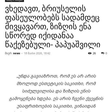
ვხედავთ, ბრიუსელის
ფასეულობებს სადამდეც
მივყავართ, ზიზღის ენა
სწორედ იქიდანაა
წაქეზებული- პაპუაშვილი
მიერ
news
-
18 მაისი 2026, 18:42
26
0
„ᲣᲜᲓᲐ ᲒᲐᲕᲘᲐᲖᲠᲝᲗ, ᲠᲝᲛ ᲔᲡ ᲐᲠ ᲐᲠᲘᲡ
ᲛᲮᲝᲚᲝᲓ ᲔᲡᲗᲔᲢᲘᲙᲘᲡ ᲡᲐᲙᲘᲗᲮᲘ, ᲠᲝᲛ
ᲡᲘᲫᲣᲚᲕᲘᲚᲘᲡᲐ ᲓᲐ ᲖᲘᲖᲦᲘᲡ ᲔᲜᲘᲡ
ᲒᲐᲛᲝᲧᲔᲜᲔᲑᲐ ᲮᲓᲔᲑᲐ. ᲔᲡ ᲐᲠᲘᲡ ᲩᲕᲔᲜᲘ ᲥᲕᲔᲧᲜᲘᲡ
ᲣᲡᲐᲤᲠᲗᲮᲝᲔᲑᲘᲡ ᲡᲐᲙᲘᲗᲮᲘ, ᲕᲘᲜᲐᲘᲓᲐᲜ