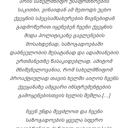
ᲐᲠᲘᲡ ᲡᲐᲮᲔᲚᲛᲬᲘᲤᲝ ᲣᲡᲐᲤᲠᲗᲮᲝᲔᲑᲘᲡ
ᲡᲐᲙᲘᲗᲮᲘ, ᲕᲘᲜᲐᲘᲓᲐᲜ ᲐᲛ ᲛᲔᲗᲝᲓᲡ ᲣᲪᲮᲝ
ᲥᲕᲔᲧᲜᲘᲡ ᲡᲞᲔᲪᲡᲐᲛᲡᲐᲮᲣᲠᲔᲑᲘᲡ ᲬᲘᲒᲜᲔᲑᲘᲓᲐᲜ
ᲒᲐᲓᲛᲝᲬᲔᲠᲘᲗ ᲘᲧᲔᲜᲔᲑᲔᲜ ᲩᲕᲔᲜᲘ ᲥᲕᲔᲧᲜᲘᲡ
ᲨᲘᲓᲐ ᲞᲝᲚᲘᲢᲘᲙᲐᲖᲔ ᲒᲐᲕᲚᲔᲜᲔᲑᲘᲡ
ᲛᲝᲡᲐᲮᲓᲔᲜᲐᲓ, ᲡᲐᲖᲝᲒᲐᲓᲝᲔᲑᲐᲨᲘ
ᲓᲐᲑᲜᲔᲣᲚᲝᲑᲘᲡ ᲨᲔᲡᲐᲢᲐᲜᲐᲓ ᲓᲐ ᲐᲓᲐᲛᲘᲐᲜᲔᲑᲘᲡ
ᲔᲠᲗᲛᲐᲜᲔᲗᲖᲔ ᲬᲐᲡᲐᲙᲘᲓᲔᲑᲚᲐᲓ. ᲐᲛᲘᲢᲝᲛ
ᲛᲜᲘᲨᲕᲜᲔᲚᲝᲕᲐᲜᲘᲐ, ᲠᲝᲛ ᲡᲐᲮᲔᲚᲛᲬᲘᲤᲝᲛ
ᲞᲠᲝᲐᲥᲢᲘᲣᲚᲐᲓ ᲗᲐᲕᲘᲡ ᲮᲔᲚᲨᲘ ᲐᲘᲦᲝᲡ ᲩᲕᲔᲜᲡ
ᲥᲕᲔᲧᲐᲜᲐᲖᲔ ᲐᲛᲒᲕᲐᲠᲘ ᲘᲜᲡᲢᲠᲣᲛᲔᲜᲢᲔᲑᲘᲡ
ᲒᲐᲛᲝᲧᲔᲜᲔᲑᲘᲡᲗᲕᲘᲡ ᲮᲔᲚᲘᲡ ᲨᲔᲨᲚᲐ.[…]
ᲩᲕᲔᲜ ᲣᲜᲓᲐ ᲨᲔᲕᲫᲚᲝᲗ ᲓᲐ ᲩᲕᲔᲜᲘ
ᲡᲐᲖᲝᲒᲐᲓᲝᲔᲑᲘᲡ ᲧᲕᲔᲚᲐ ᲡᲤᲔᲠᲝ