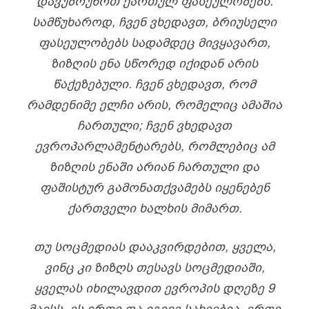
ᲓᲐᲕᲣᲑᲠᲣᲜᲝᲗ ᲥᲐᲠᲗᲣᲚ ᲤᲐᲡᲔᲣᲚᲝᲑᲔᲑᲡ.
ᲡᲐᲛᲬᲣᲮᲐᲠᲝᲓ, ᲩᲕᲔᲜ ᲕᲮᲔᲓᲐᲕᲗ, ᲑᲠᲘᲣᲡᲔᲚᲘ
ᲤᲐᲡᲔᲣᲚᲝᲑᲔᲑᲡ ᲡᲐᲓᲐᲛᲓᲔᲪ ᲛᲘᲕᲧᲐᲕᲐᲠᲗ,
ᲖᲘᲖᲦᲘᲡ ᲔᲜᲐ ᲡᲬᲝᲠᲔᲓ ᲘᲥᲘᲓᲐᲜ ᲐᲠᲘᲡ
ᲬᲐᲥᲔᲖᲔᲑᲣᲚᲘ. ᲩᲕᲔᲜ ᲕᲮᲔᲓᲐᲕᲗ, ᲠᲝᲛ
ᲠᲐᲛᲓᲔᲜᲘᲛᲔ ᲔᲚᲩᲘ ᲐᲠᲘᲡ, ᲠᲝᲛᲔᲚᲘᲪ ᲐᲛᲐᲨᲘᲐ
ᲩᲐᲠᲗᲣᲚᲘ; ᲩᲕᲔᲜ ᲕᲮᲔᲓᲐᲕᲗ
ᲔᲕᲠᲝᲞᲐᲠᲚᲐᲛᲔᲜᲢᲐᲠᲔᲑᲡ, ᲠᲝᲛᲚᲔᲑᲘᲪ ᲐᲛ
ᲖᲘᲖᲦᲘᲡ ᲔᲜᲐᲨᲘ ᲐᲠᲘᲐᲜ ᲩᲐᲠᲗᲣᲚᲘ ᲓᲐ
ᲤᲐᲨᲘᲡᲢᲣᲠ ᲒᲐᲛᲝᲜᲐᲗᲥᲕᲐᲛᲔᲑᲡ ᲘᲧᲔᲜᲔᲑᲔᲜ
ᲥᲐᲠᲗᲕᲔᲚᲘ ᲮᲐᲚᲮᲘᲡ ᲛᲘᲛᲐᲠᲗ.
ᲗᲣ ᲡᲝᲪᲛᲔᲓᲘᲐᲡ ᲓᲐᲐᲙᲕᲘᲠᲓᲔᲑᲘᲗ, ᲧᲕᲔᲚᲐ,
ᲕᲘᲜᲪ ᲙᲘ ᲖᲘᲖᲦᲡ ᲗᲔᲡᲐᲕᲡ ᲡᲝᲪᲛᲔᲓᲘᲐᲨᲘ,
ᲧᲕᲔᲚᲐᲡ ᲘᲮᲘᲚᲐᲕᲓᲘᲗ ᲔᲕᲠᲝᲞᲘᲡ ᲓᲦᲔᲖᲔ 9
ᲛᲐᲘᲡᲡ. ᲔᲡ ᲔᲠᲗᲘ ᲓᲐ ᲘᲒᲘᲕᲔ ᲡᲐᲮᲔᲔᲑᲘᲐ, ᲔᲠᲗᲘ