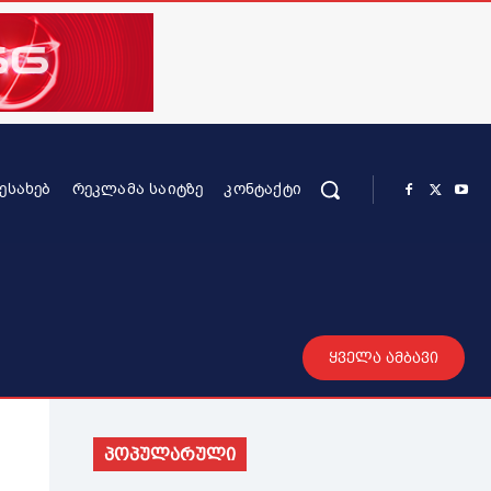
ᲨᲔᲡᲐᲮᲔᲑ
ᲠᲔᲙᲚᲐᲛᲐ ᲡᲐᲘᲢᲖᲔ
ᲙᲝᲜᲢᲐᲥᲢᲘ
რის კონტენტი
სხვადასხვა
მეტი
ყველა ამბავი
პოპულარული