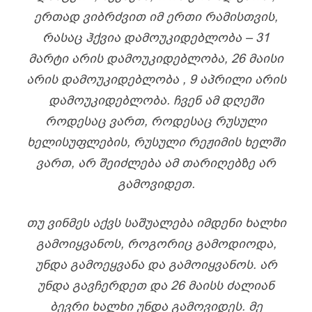
ᲔᲠᲗᲐᲓ ᲕᲘᲑᲠᲫᲕᲘᲗ ᲘᲛ ᲔᲠᲗᲘ ᲠᲐᲛᲘᲡᲗᲕᲘᲡ,
ᲠᲐᲡᲐᲪ ᲰᲥᲕᲘᲐ ᲓᲐᲛᲝᲣᲙᲘᲓᲔᲑᲚᲝᲑᲐ – 31
ᲛᲐᲠᲢᲘ ᲐᲠᲘᲡ ᲓᲐᲛᲝᲣᲙᲘᲓᲔᲑᲚᲝᲑᲐ, 26 ᲛᲐᲘᲡᲘ
ᲐᲠᲘᲡ ᲓᲐᲛᲝᲣᲙᲘᲓᲔᲑᲚᲝᲑᲐ , 9 ᲐᲞᲠᲘᲚᲘ ᲐᲠᲘᲡ
ᲓᲐᲛᲝᲣᲙᲘᲓᲔᲑᲚᲝᲑᲐ. ᲩᲕᲔᲜ ᲐᲛ ᲓᲦᲔᲨᲘ
ᲠᲝᲓᲔᲡᲐᲪ ᲕᲐᲠᲗ, ᲠᲝᲓᲔᲡᲐᲪ ᲠᲣᲡᲣᲚᲘ
ᲮᲔᲚᲘᲡᲣᲤᲚᲔᲑᲘᲡ, ᲠᲣᲡᲣᲚᲘ
ᲠᲔᲟᲘᲛᲘᲡ ᲮᲔᲚᲨᲘ
ᲕᲐᲠᲗ, ᲐᲠ ᲨᲔᲘᲫᲚᲔᲑᲐ ᲐᲛ ᲗᲐᲠᲘᲦᲔᲑᲖᲔ ᲐᲠ
ᲒᲐᲛᲝᲕᲘᲓᲔᲗ.
ᲗᲣ ᲕᲘᲜᲛᲔᲡ ᲐᲥᲕᲡ ᲡᲐᲨᲣᲐᲚᲔᲑᲐ ᲘᲛᲓᲔᲜᲘ ᲮᲐᲚᲮᲘ
ᲒᲐᲛᲝᲘᲧᲕᲐᲜᲝᲡ, ᲠᲝᲒᲝᲠᲘᲪ ᲒᲐᲛᲝᲓᲘᲝᲓᲐ,
ᲣᲜᲓᲐ ᲒᲐᲛᲝᲔᲧᲕᲐᲜᲐ ᲓᲐ ᲒᲐᲛᲝᲘᲧᲕᲐᲜᲝᲡ. ᲐᲠ
ᲣᲜᲓᲐ ᲒᲐᲕᲩᲔᲠᲓᲔᲗ ᲓᲐ 26 ᲛᲐᲘᲡᲡ ᲫᲐᲚᲘᲐᲜ
ᲑᲔᲕᲠᲘ ᲮᲐᲚᲮᲘ ᲣᲜᲓᲐ ᲒᲐᲛᲝᲕᲘᲓᲔᲡ. ᲛᲔ