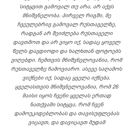
ᲡᲘᲢᲧᲕᲘᲗ ᲒᲐᲛᲝᲕᲐᲚ ᲗᲣ ᲐᲠᲐ, ᲐᲠ ᲐᲥᲕᲡ
ᲛᲜᲘᲨᲕᲜᲔᲚᲝᲑᲐ. ᲞᲘᲠᲕᲔᲚ ᲠᲘᲒᲨᲘ, ᲛᲔ
ᲩᲕᲔᲣᲚᲔᲑᲠᲘᲕ ᲒᲐᲛᲝᲕᲐᲚ ᲠᲣᲡᲗᲐᲕᲔᲚᲖᲔ,
ᲠᲐᲓᲒᲐᲜ ᲐᲠ ᲨᲔᲘᲫᲚᲔᲑᲐ ᲠᲣᲡᲗᲐᲕᲔᲚᲘ
ᲓᲐᲕᲗᲛᲝᲗ ᲓᲐ ᲐᲠ ᲕᲘᲧᲝ ᲘᲥ, ᲡᲐᲓᲐᲪ ᲧᲝᲕᲔᲚ
ᲬᲔᲚᲡ ᲓᲐᲕᲓᲘᲝᲓᲘ ᲓᲐ ᲮᲐᲚᲮᲗᲐᲜ ᲤᲝᲢᲝᲔᲑᲡ
ᲕᲘᲦᲔᲑᲓᲘ. ᲩᲔᲛᲗᲕᲘᲡ ᲛᲜᲘᲨᲕᲜᲔᲚᲝᲕᲐᲜᲘᲐ, ᲠᲝᲛ
ᲠᲣᲡᲗᲐᲕᲔᲚᲖᲔ ᲩᲐᲛᲝᲕᲘᲐᲠᲝ. ᲐᲡᲔᲕᲔ ᲡᲐᲦᲐᲛᲝᲡ
ᲕᲘᲥᲜᲔᲑᲘ ᲘᲥ, ᲡᲐᲓᲐᲪ ᲧᲕᲔᲚᲐ ᲘᲥᲜᲔᲑᲐ.
ᲧᲕᲔᲚᲐᲡᲗᲕᲘᲡ ᲛᲜᲘᲨᲕᲜᲔᲚᲝᲕᲐᲜᲘᲐ, ᲠᲝᲛ 26
ᲛᲐᲘᲡᲘ ᲘᲧᲝᲡ ᲩᲕᲔᲜᲘ ᲧᲕᲔᲚᲐᲡ ᲔᲠᲗᲐᲓ
ᲜᲐᲗᲥᲕᲐᲛᲘ ᲡᲘᲢᲧᲕᲐ, ᲠᲝᲛ ᲩᲕᲔᲜ
ᲓᲐᲛᲝᲣᲙᲘᲓᲔᲑᲚᲝᲑᲐᲡ ᲓᲐ ᲗᲐᲕᲘᲡᲣᲤᲚᲔᲑᲐᲡ
ᲕᲘᲪᲐᲕᲗ, ᲓᲐ ᲓᲐᲕᲘᲪᲐᲕᲗ ᲛᲣᲓᲐᲛ