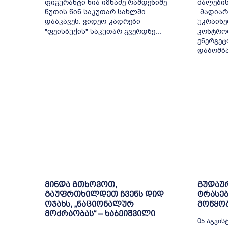
ფიგურანტი ნია იმნაძე რამდენიმე
ძალების
წუთის წინ საკუთარ სახლში
„მადიარ
დააკავეს. ვიდეო-კადრები
უკრაინე
"ფეისბუქის" საკუთარ გვერდზე...
კონტრო
ენერგეტ
დაბომბა
მინდა გთხოვოთ,
გუდაურ
გაუფრთხილდეთ ჩვენს დიდ
ტრასებ
ოჯახს, „ნაციონალურ
მოწყობ
მოძრაობას“ – ხაბეიშვილი
05 Აგვისტ