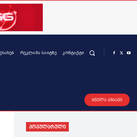
ᲨᲔᲡᲐᲮᲔᲑ
ᲠᲔᲙᲚᲐᲛᲐ ᲡᲐᲘᲢᲖᲔ
ᲙᲝᲜᲢᲐᲥᲢᲘ
რის კონტენტი
სხვადასხვა
მეტი
ყველა ამბავი
პოპულარული