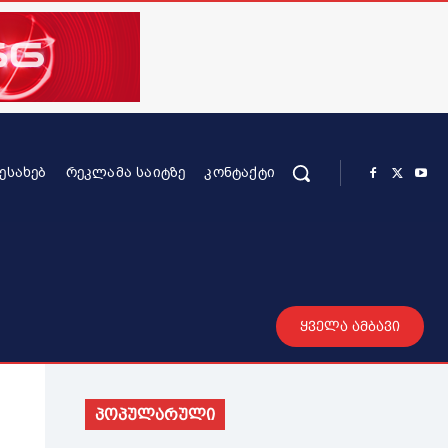
ᲨᲔᲡᲐᲮᲔᲑ
ᲠᲔᲙᲚᲐᲛᲐ ᲡᲐᲘᲢᲖᲔ
ᲙᲝᲜᲢᲐᲥᲢᲘ
რის კონტენტი
სხვადასხვა
მეტი
ყველა ამბავი
პოპულარული