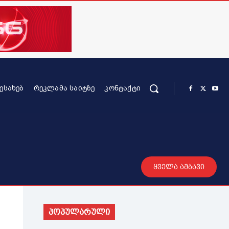
ᲨᲔᲡᲐᲮᲔᲑ
ᲠᲔᲙᲚᲐᲛᲐ ᲡᲐᲘᲢᲖᲔ
ᲙᲝᲜᲢᲐᲥᲢᲘ
რის კონტენტი
სხვადასხვა
მეტი
ყველა ამბავი
პოპულარული